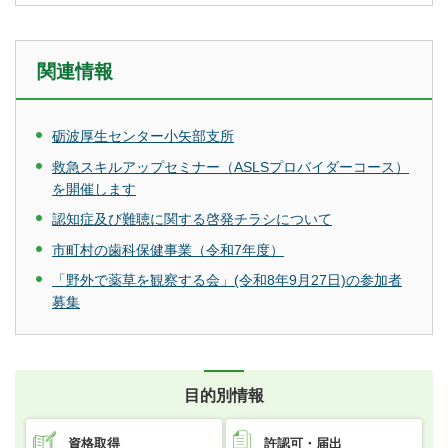
関連情報
砺波厚生センター小矢部支所
救急スキルアップセミナー（ASLSプロバイダーコース）
を開催します
認知症及び難聴に関する啓発チラシについて
市町村の歯科保健事業（令和7年度）
「野外で薬草を観察する会」(令和8年9月27日)の参加者
募集
目的別情報
資格取得
許認可・届出