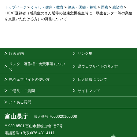
トップページ
>
くらし・健康・教育
>
健康・医療・福祉
>
医療
>
感染症
>
IHEAT登録者（感染症のまん延等の健康危機発生時に、厚生センター等の業務
を支援いただける方）の募集について
庁舎案内
リンク集
リンク・著作権・免責事項
につい
県ウェブサイトの考え方
て
県ウェブサイトの使い方
個人情報について
ご意見・ご質問
サイトマップ
よくある質問
富山県庁
法人番号 7000020160008
〒930-8501
富山市新総曲輪1番7号
電話番号:
(代表)076-431-4111