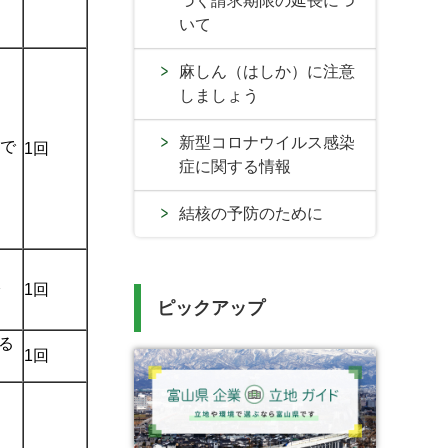
づく請求期限の延長につ
いて
麻しん（はしか）に注意
しましょう
新型コロナウイルス感染
まで
1回
症に関する情報
結核の予防のために
1回
ピックアップ
る
1回