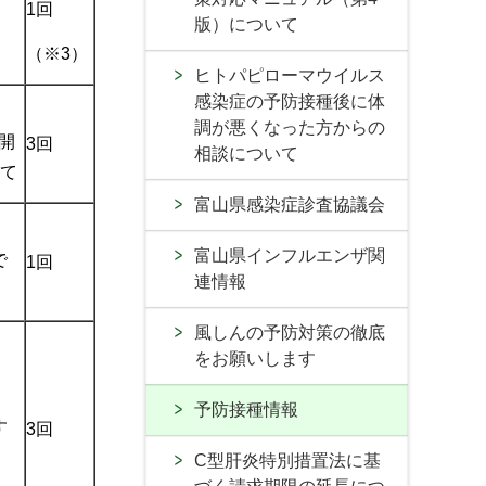
1回
版）について
（※3）
ヒトパピローマウイルス
感染症の予防接種後に体
調が悪くなった方からの
開
3回
相談について
いて
富山県感染症診査協議会
富山県インフルエンザ関
で
1回
連情報
風しんの予防対策の徹底
をお願いします
予防接種情報
す
3回
C型肝炎特別措置法に基