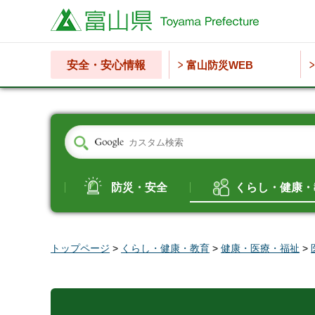
富山県
安全・安心情報
富山防災WEB
防災・安全
くらし・健康・
トップページ
>
くらし・健康・教育
>
健康・医療・福祉
>