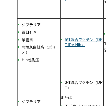
ジフテリア
百日せき
5種混合ワクチン（DP
破傷風
T-IPV-Hib）
急性灰白髄炎（ポリ
オ）
Hib感染症
3種混合ワクチン（DP
T）
または
ジフテリア