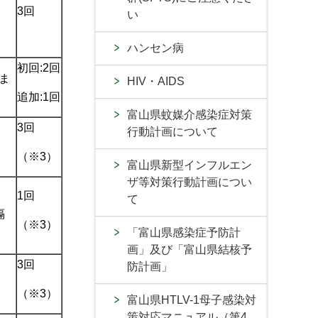
3回
い
ハンセン病
初回:2回
ま
HIV・AIDS
追加:1回
富山県蚊媒介感染症対策
3回
行動計画について
（※3）
富山県新型インフルエン
ザ等対策行動計画につい
1回
て
隔
（※3）
「富山県感染症予防計
画」及び「富山県結核予
3回
防計画」
（※3）
富山県HTLV-1母子感染対
策対応マニュアル（第4