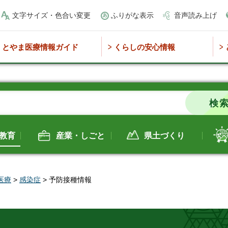
文字サイズ・色合い変更
ふりがな表示
音声読み上げ
とやま医療情報ガイド
くらしの安心情報
教育
産業・しごと
県土づくり
医療
>
感染症
> 予防接種情報