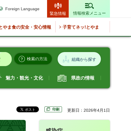
Foreign Language
情報検索メニュー
緊急情報
とやま食の安全・安心情報
子育てネッ!とやま
検索の方法
組織から探す
魅力・観光・文化
県政の情報
印刷
更新日：2026年4月1日