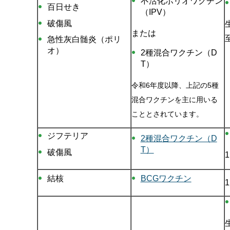
不活化ポリオワクチン
百日せき
（IPV）
破傷風
または
急性灰白髄炎（ポリ
オ）
2種混合ワクチン（D
T）
令和6年度以降、上記の5種
混合ワクチンを主に用いる
こととされています。
ジフテリア
2種混合ワクチン（D
T）
破傷風
結核
BCGワクチン