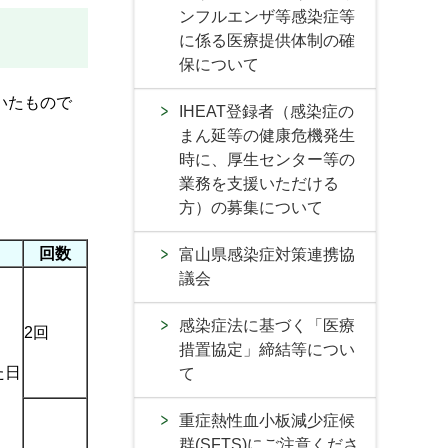
ンフルエンザ等感染症等
に係る医療提供体制の確
保について
いたもので
IHEAT登録者（感染症の
まん延等の健康危機発生
時に、厚生センター等の
業務を支援いただける
方）の募集について
回数
富山県感染症対策連携協
議会
感染症法に基づく「医療
2回
措置協定」締結等につい
た日
て
重症熱性血小板減少症候
群(SFTS)にご注意くださ