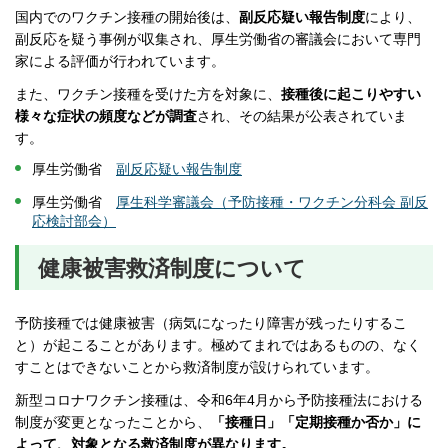
国内でのワクチン接種の開始後は、
副反応疑い報告制度
により、
副反応を疑う事例が収集され、厚生労働省の審議会において専門
家による評価が行われています。
また、ワクチン接種を受けた方を対象に、
接種後に起こりやすい
様々な症状の頻度などが調査
され、その結果が公表されていま
す。
厚生労働省
副反応疑い報告制度
厚生労働省
厚生科学審議会（予防接種・ワクチン分科会 副反
応検討部会）
健康被害救済制度について
予防接種では健康被害（病気になったり障害が残ったりするこ
と）が起こることがあります。極めてまれではあるものの、なく
すことはできないことから救済制度が設けられています。
新型コロナワクチン接種は、令和6年4月から予防接種法における
制度が変更となったことから、
「接種日」「定期接種か否か」に
よって、対象となる救済制度が異なります。