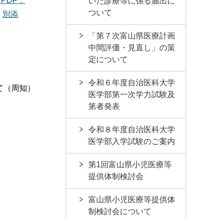
PDF：
いた診療等に係る届出に
ついて
別添
「第７次富山県医療計画
中間評価・見直し」の策
定について
令和６年度自治医科大学
て（周知）
医学部第一次学力試験及
第者発表
令和８年度自治医科大学
医学部入学試験のご案内
第1回富山県小児医療等
提供体制検討会
富山県小児医療等提供体
制検討会について