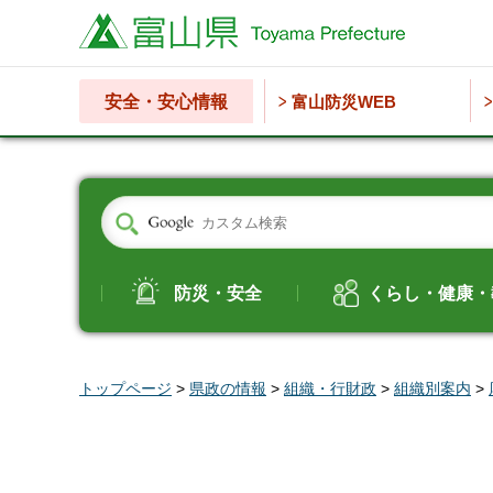
富山県
安全・安心情報
富山防災WEB
防災・安全
くらし・健康・
トップページ
>
県政の情報
>
組織・行財政
>
組織別案内
>