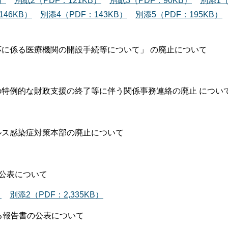
）
別紙2（PDF：121KB）
別紙3（PDF：90KB）
別添1（
146KB）
別添4（PDF：143KB）
別添5（PDF：195KB）
応に係る医療機関の開設手続等について」 の廃止について
の特例的な財政支援の終了等に伴う関係事務連絡の廃止 につい
ルス感染症対策本部の廃止について
の公表について
）
別添2（PDF：2,335KB）
る報告書の公表について