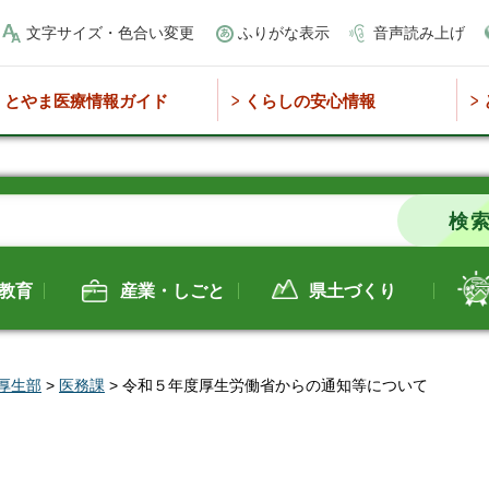
文字サイズ・色合い変更
ふりがな表示
音声読み上げ
とやま医療情報ガイド
くらしの安心情報
教育
産業・しごと
県土づくり
厚生部
>
医務課
> 令和５年度厚生労働省からの通知等について