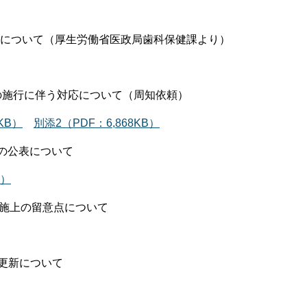
週間について（厚生労働省医政局歯科保健課より）
の施行に伴う対応について（周知依頼）
KB）
別添2（PDF：6,868KB）
報の公表について
B）
実施上の留意点について
の更新について