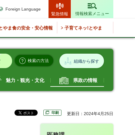
Foreign Language
情報検索メニュー
緊急情報
とやま食の安全・安心情報
子育てネッ!とやま
検索の方法
組織から探す
魅力・観光・文化
県政の情報
印刷
更新日：2024年4月25日