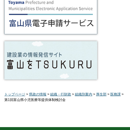
トップページ
>
県政の情報
>
組織・行財政
>
組織別案内
>
厚生部
>
医務課
>
第1回富山県小児医療等提供体制検討会