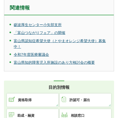
関連情報
砺波厚生センター小矢部支所
「富山つながりフェア」の開催
富山県認知症希望大使（とやまオレンジ希望大使）募集
中！
令和7年度医療審議会
富山県知的障害児入所施設のあり方検討会の概要
目的別情報
資格取得
許認可・届出
助成・融資
相談窓口