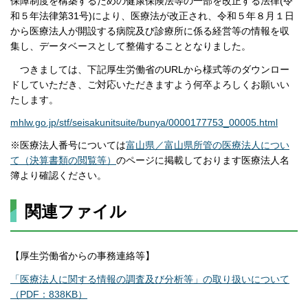
保障制度を構築するための健康保険法等の一部を改正する法律(令
和５年法律第31号)により、医療法が改正され、令和５年８月１日
から医療法人が開設する病院及び診療所に係る経営等の情報を収
集し、データベースとして整備することとなりました。
つきましては、下記厚生労働省のURLから様式等のダウンロー
ドしていただき、ご対応いただきますよう何卒よろしくお願いい
たします。
mhlw.go.jp/stf/seisakunitsuite/bunya/0000177753_00005.html
※医療法人番号については
富山県／富山県所管の医療法人につい
て（決算書類の閲覧等）
のページに掲載しております医療法人名
簿より確認ください。
関連ファイル
【厚生労働省からの事務連絡等】
「医療法人に関する情報の調査及び分析等」の取り扱いについて
（PDF：838KB）