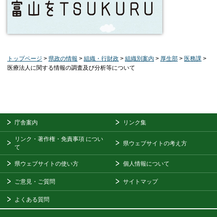
トップページ
>
県政の情報
>
組織・行財政
>
組織別案内
>
厚生部
>
医務課
>
医療法人に関する情報の調査及び分析等について
庁舎案内
リンク集
リンク・著作権・免責事項
につい
県ウェブサイトの考え方
て
県ウェブサイトの使い方
個人情報について
ご意見・ご質問
サイトマップ
よくある質問