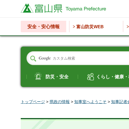
富山県
安全・安心情報
富山防災WEB
防災・安全
くらし・健康・
トップページ
>
県政の情報
>
知事室へようこそ
>
知事記者