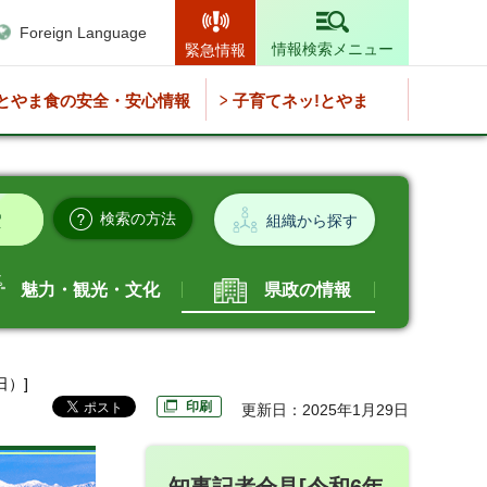
Foreign Language
情報検索メニュー
緊急情報
とやま食の安全・安心情報
子育てネッ!とやま
検索の方法
組織から探す
魅力・観光・文化
県政の情報
日）]
印刷
更新日：2025年1月29日