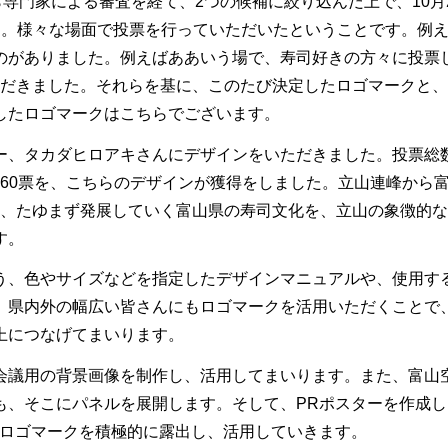
ら専門家による審査を経て、2つの候補に絞り込んだ上で、10月
た。様々な場面で投票を行っていただいたということです。例
のがありました。例えばああいう場で、寿司好きの方々に投票
いただきました。それらを基に、このたび決定したロゴマークと
したロゴマークはこちらでございます。
、タカダヒロアキさんにデザインをいただきました。投票総
,360票を、こちらのデザインが獲得をしました。立山連峰から
受し、たゆまず発展していく富山県の寿司文化を、立山の象徴的
す。
、色やサイズなどを指定したデザインマニュアルや、使用す
、県内外の幅広い皆さんにもロゴマークを活用いただくことで
上につなげてまいります。
議用の背景画像を制作し、活用してまいります。また、富山
も、そこにパネルを展開します。そして、PRポスターを作成し
のロゴマークを積極的に露出し、活用していきます。