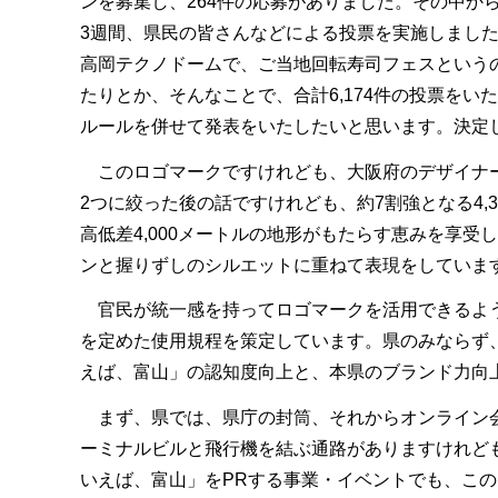
ンを募集し、264件の応募がありました。その中か
3週間、県民の皆さんなどによる投票を実施しまし
高岡テクノドームで、ご当地回転寿司フェスという
たりとか、そんなことで、合計6,174件の投票を
ルールを併せて発表をいたしたいと思います。決定
このロゴマークですけれども、大阪府のデザイナー
2つに絞った後の話ですけれども、約7割強となる4
高低差4,000メートルの地形がもたらす恵みを享
ンと握りずしのシルエットに重ねて表現をしていま
官民が統一感を持ってロゴマークを活用できるよう
を定めた使用規程を策定しています。県のみならず
えば、富山」の認知度向上と、本県のブランド力向
まず、県では、県庁の封筒、それからオンライン会
ーミナルビルと飛行機を結ぶ通路がありますけれど
いえば、富山」をPRする事業・イベントでも、こ