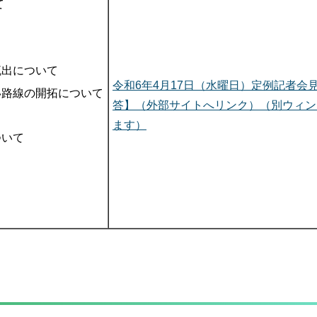
て
流出について
令和6年4月17日（水曜日）定例記者会
い路線の開拓について
答】（外部サイトへリンク）（別ウィン
ます）
ついて