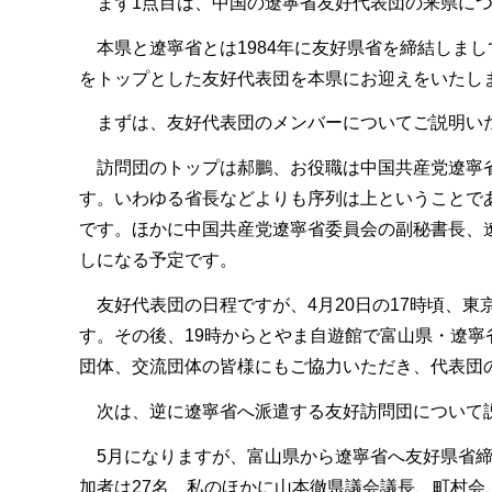
まず1点目は、中国の遼寧省友好代表団の来県につ
本県と遼寧省とは1984年に友好県省を締結しまし
をトップとした友好代表団を本県にお迎えをいたしま
まずは、友好代表団のメンバーについてご説明い
訪問団のトップは郝鵬、お役職は中国共産党遼寧省
す。いわゆる省長などよりも序列は上ということであ
です。ほかに中国共産党遼寧省委員会の副秘書長、
しになる予定です。
友好代表団の日程ですが、4月20日の17時頃、東
す。その後、19時からとやま自遊館で富山県・遼寧
団体、交流団体の皆様にもご協力いただき、代表団
次は、逆に遼寧省へ派遣する友好訪問団について
5月になりますが、富山県から遼寧省へ友好県省締結
加者は27名、私のほかに山本徹県議会議長、町村