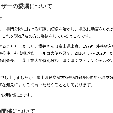
イザーの委嘱について
す。
、専門分野における知識、経験を活かし、県政に助言をいた
、これを現在7名の方に委嘱をしているところです。
ることとしました。横井さんは富山県出身、1979年外務省入
公使、外務報道官、トルコ大使を経て、2016年から2020年
会副会長、千葉工業大学特別教授、ほくほくフィナンシャルグ
申し上げましたが、富山県遼寧省友好県省締結40周年記念友
富な知見によりご助言いただくこととしております。
の説明は以上です。
の開催について