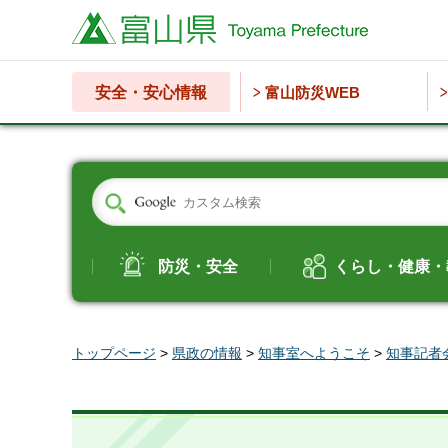
富山県
安全・安心情報
富山防災WEB
防災・安全
くらし・健康・
トップページ
>
県政の情報
>
知事室へようこそ
>
知事記者