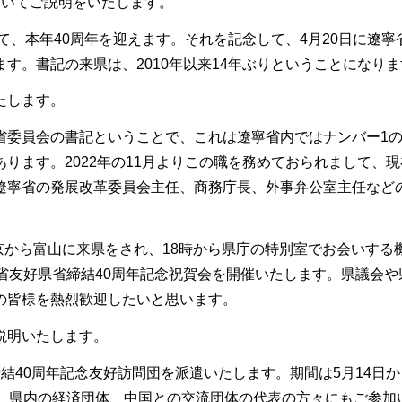
いてご説明をいたします。
て、本年40周年を迎えます。それを記念して、4月20日に遼寧
す。書記の来県は、2010年以来14年ぶりということになりま
たします。
委員会の書記ということで、これは遼寧省内ではナンバー1
ります。2022年の11月よりこの職を務めておられまして、現
遼寧省の発展改革委員会主任、商務庁長、外事弁公室主任など
京から富山に来県をされ、18時から県庁の特別室でお会いする
省友好県省締結40周年記念祝賀会を開催いたします。県議会や
の皆様を熱烈歓迎したいと思います。
説明いたします。
40周年記念友好訪問団を派遣いたします。期間は5月14日か
会、県内の経済団体、中国との交流団体の代表の方々にもご参加