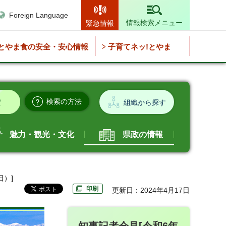
Foreign Language
情報検索メニュー
緊急情報
とやま食の安全・安心情報
子育てネッ!とやま
検索の方法
組織から探す
魅力・観光・文化
県政の情報
日）]
印刷
更新日：2024年4月17日