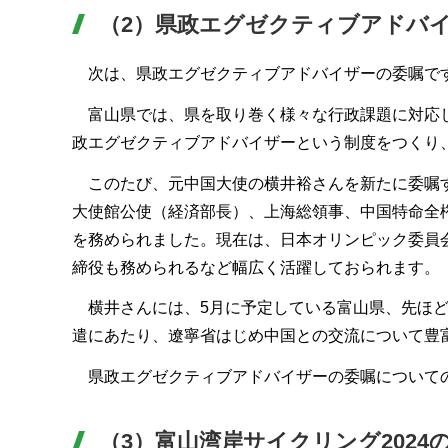
（2）県政エグゼクティブアドバ
次は、県政エグゼクティブアドバイザーの委嘱で
富山県では、県を取り巻く様々な行政課題に対応し
政エグゼクティブアドバイザーという制度をつくり
このたび、元中国大使の横井裕さんを新たに委嘱す
大使館公使（経済部長）、上海総領事、中国特命全権
を務められました。現在は、日本オリンピック委員
締役も務められるなど幅広く活躍しておられます。
横井さんには、5月に予定している富山県、先ほど
遣にあたり、遼寧省はじめ中国との交流について豊
県政エグゼクティブアドバイザーの委嘱について
（3）富山湾岸サイクリング2024