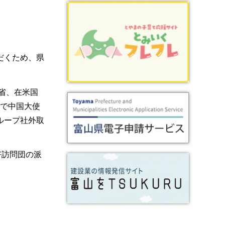
だくため、県
省、在米国
まで中国大使
ループ社外取
好訪問団の派