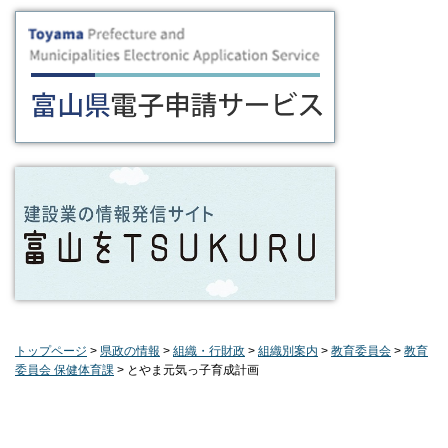
トップページ
>
県政の情報
>
組織・行財政
>
組織別案内
>
教育委員会
>
教育
委員会 保健体育課
> とやま元気っ子育成計画