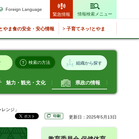
Foreign Language
情報検索メニュー
緊急情報
とやま食の安全・安心情報
子育てネッ!とやま
検索の方法
組織から探す
魅力・観光・文化
県政の情報
ャレンジ」
印刷
更新日：2025年5月13日