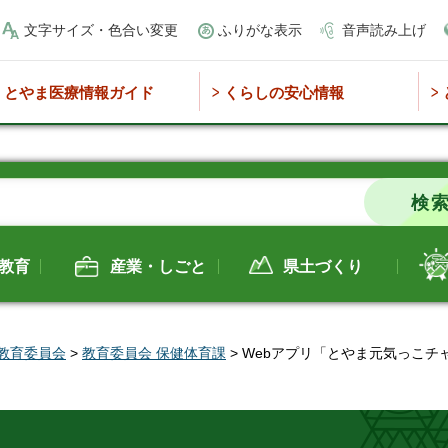
文字サイズ・色合い変更
ふりがな表示
音声読み上げ
とやま医療情報ガイド
くらしの安心情報
教育
産業・しごと
県土づくり
教育委員会
>
教育委員会 保健体育課
> Webアプリ「とやま元気っこチ