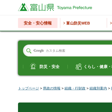
富山県
安全・安心情報
富山防災WEB
防災・安全
くらし・健康・
トップページ
>
県政の情報
>
組織・行財政
>
組織別案内
>