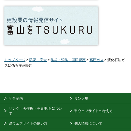
トップページ
>
防災・安全
>
防災・消防・国民保護
>
高圧ガス
> 液化石油ガ
スに係る注意喚起
庁舎案内
リンク集
リンク・著作権・免責事項
につい
県ウェブサイトの考え方
て
県ウェブサイトの使い方
個人情報について