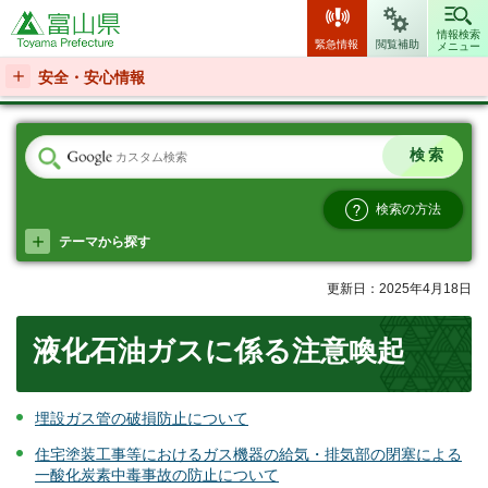
富山県
情報検索
緊急情報
閲覧補助
メニュー
安全・安心情報
検索の方法
テーマから探す
更新日：2025年4月18日
液化石油ガスに係る注意喚起
埋設ガス管の破損防止について
住宅塗装工事等におけるガス機器の給気・排気部の閉塞による
一酸化炭素中毒事故の防止について