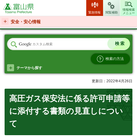
富山県
情報検索
緊急情報
閲覧補助
メニュー
安全・安心情報
検索の方法
テーマから探す
更新日：2022年4月26日
高圧ガス保安法に係る許可申請等
に添付する書類の見直しについ
て