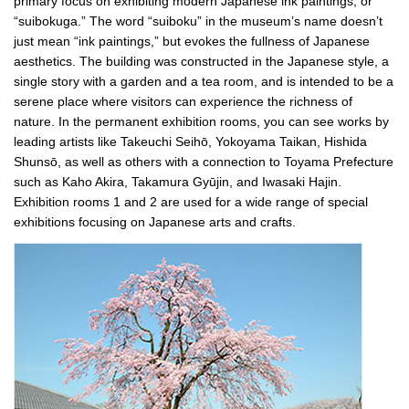
primary focus on exhibiting modern Japanese ink paintings, or
“suibokuga.” The word “suiboku” in the museum’s name doesn’t
just mean “ink paintings,” but evokes the fullness of Japanese
aesthetics. The building was constructed in the Japanese style, a
single story with a garden and a tea room, and is intended to be a
serene place where visitors can experience the richness of
nature. In the permanent exhibition rooms, you can see works by
leading artists like Takeuchi Seihō, Yokoyama Taikan, Hishida
Shunsō, as well as others with a connection to Toyama Prefecture
such as Kaho Akira, Takamura Gyūjin, and Iwasaki Hajin.
Exhibition rooms 1 and 2 are used for a wide range of special
exhibitions focusing on Japanese arts and crafts.