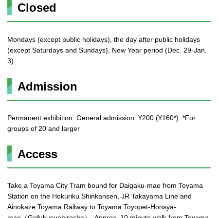
Closed
Mondays (except public holidays), the day after public holidays
(except Saturdays and Sundays), New Year period (Dec. 29-Jan.
3)
Admission
Permanent exhibition: General admission: ¥200 (¥160*). *For
groups of 20 and larger
Access
Take a Toyama City Tram bound for Daigaku-mae from Toyama
Station on the Hokuriku Shinkansen, JR Takayama Line and
Ainokaze Toyama Railway to Toyama Toyopet-Honsya-
mae（Gofukusuehirocho）. Approx. 10 minute walk from Toyama