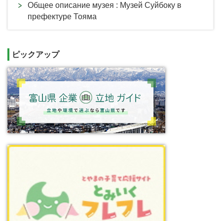
Общее описание музея : Музей Суйбоку в
префектуре Тояма
ピックアップ