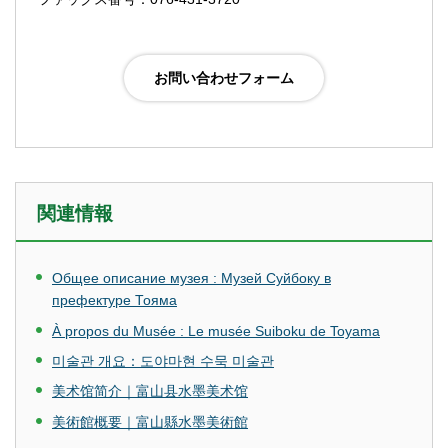
関連情報
Общее описание музея : Музей Суйбоку в
префектуре Тояма
À propos du Musée : Le musée Suiboku de Toyama
미술관 개요：도야마현 수묵 미술관
美术馆简介｜富山县水墨美术馆
美術館概要｜富山縣水墨美術館