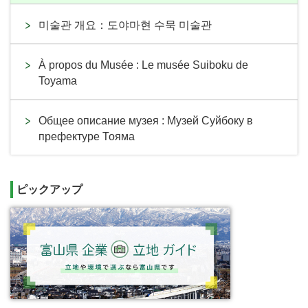
미술관 개요：도야마현 수묵 미술관
À propos du Musée : Le musée Suiboku de
Toyama
Общее описание музея : Музей Суйбоку в
префектуре Тояма
ピックアップ