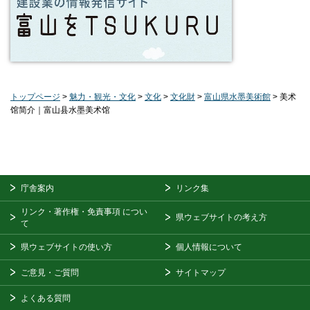
トップページ
>
魅力・観光・文化
>
文化
>
文化財
>
富山県水墨美術館
> 美术
馆简介｜富山县水墨美术馆
庁舎案内
リンク集
リンク・著作権・免責事項
につい
県ウェブサイトの考え方
て
県ウェブサイトの使い方
個人情報について
ご意見・ご質問
サイトマップ
よくある質問