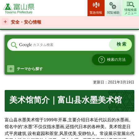
富山県
情報検索
緊急情報
閲覧補助
メニュー
安全・安心情報
検索の方法
テーマから探す
更新日：2021年3月19日
美术馆简介｜富山县水墨美术馆
富山县水墨美术馆于1999年开幕,主要介绍日本近代以后的水墨画。
馆名中的“水墨”不仅仅指水墨画,还指代日本的各种美。美术馆是日
式平房建筑,设有庭园和茶室,风景优美,安静怡人。常设展示室展出代