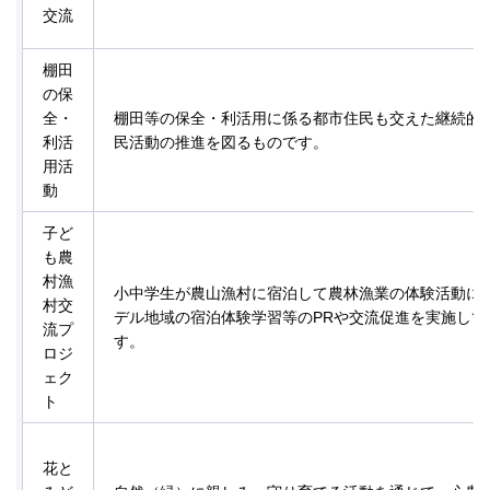
交流
棚田
の保
全・
棚田等の保全・利活用に係る都市住民も交えた継続的
利活
民活動の推進を図るものです。
用活
動
子ど
も農
村漁
小中学生が農山漁村に宿泊して農林漁業の体験活動に
村交
デル地域の宿泊体験学習等のPRや交流促進を実施して
流プ
す。
ロジ
ェク
ト
花と