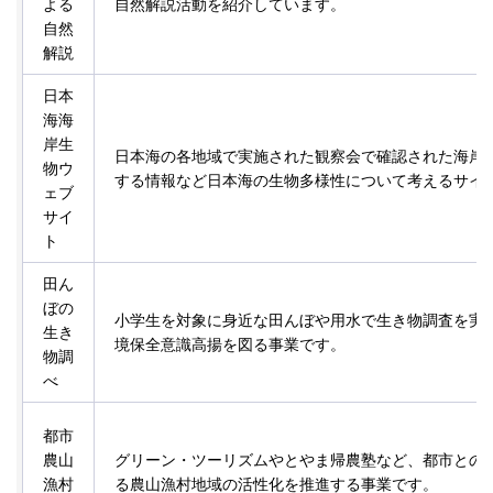
よる
自然解説活動を紹介しています。
自然
解説
日本
海海
岸生
日本海の各地域で実施された観察会で確認された海岸
物ウ
する情報など日本海の生物多様性について考えるサイ
ェブ
サイ
ト
田ん
ぼの
小学生を対象に身近な田んぼや用水で生き物調査を実
生き
境保全意識高揚を図る事業です。
物調
べ
都市
農山
グリーン・ツーリズムやとやま帰農塾など、都市との
漁村
る農山漁村地域の活性化を推進する事業です。