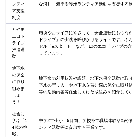
ンティ
な河川・海岸愛護ボランティア活動を支援する制
ア支援
制度
とやま
環境やおサイフにやさしく、安全運転にもつなが
エコド
ドライブ」の実践を呼びかけるサイトです。ふん
ライブ
セル「eスタート」など、10のエコドライブの方法
推進運
しています。
動
地下水
の保全
地下水の利用状況や課題、地下水保全活動に取り
に取り
下水の守り人」や地下水を育む森の保全に取り組
組みま
等の活動内容等保全に向けた取組みを紹介してい
しょ
う！
社会に
学ぶ「1
中学2年生が、5日間、学校外で職場体験活動や福
4歳の挑
ンティ活動等に参加する事業です。
戦」