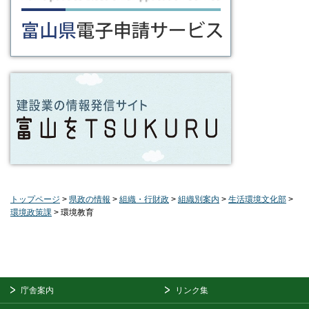
トップページ
>
県政の情報
>
組織・行財政
>
組織別案内
>
生活環境文化部
>
環境政策課
> 環境教育
庁舎案内
リンク集