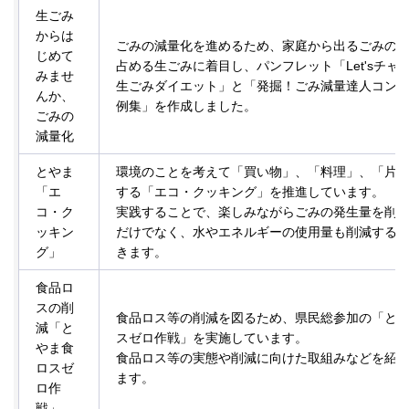
生ごみ
からは
ごみの減量化を進めるため、家庭から出るごみの約
じめて
占める生ごみに着目し、パンフレット「Let'sチャレ
みませ
生ごみダイエット」と「発掘！ごみ減量達人コン
んか、
例集」を作成しました。
ごみの
減量化
とやま
環境のことを考えて「買い物」、「料理」、「片
「エ
する「エコ・クッキング」を推進しています。
コ・ク
実践することで、楽しみながらごみの発生量を削
ッキン
だけでなく、水やエネルギーの使用量も削減する
グ」
きます。
食品ロ
スの削
食品ロス等の削減を図るため、県民総参加の「と
減「と
スゼロ作戦」を実施しています。
やま食
食品ロス等の実態や削減に向けた取組みなどを紹
ロスゼ
ます。
ロ作
戦」