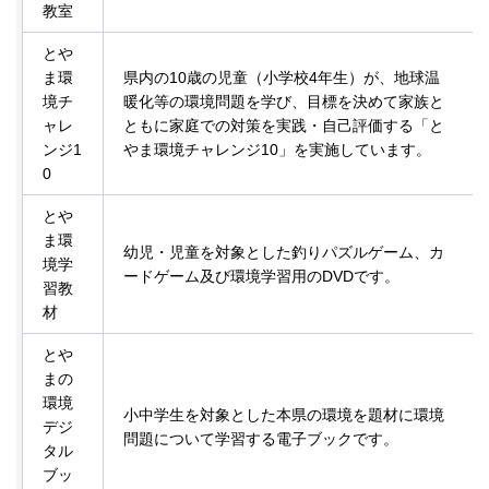
教室
とや
ま環
県内の10歳の児童（小学校4年生）が、地球温
境チ
暖化等の環境問題を学び、目標を決めて家族と
ャレ
ともに家庭での対策を実践・自己評価する「と
ンジ1
やま環境チャレンジ10」を実施しています。
0
とや
ま環
幼児・児童を対象とした釣りパズルゲーム、カ
境学
ードゲーム及び環境学習用のDVDです。
習教
材
とや
まの
環境
小中学生を対象とした本県の環境を題材に環境
デジ
問題について学習する電子ブックです。
タル
ブッ