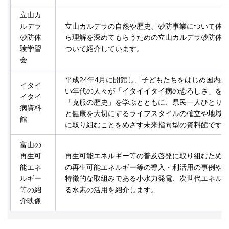
立山カ
ルデラ
立山カルデラの自然や歴史、砂防事業について体
砂防体
ら理解を深めてもらうための立山カルデラ砂防体
験学習
ついて紹介しています。
会
平成24年4月に開館し、子どもたちをはじめ国内外
イタイ
い年代の人々が「イタイイタイ病の恐ろしさ」を
イタイ
「克服の歴史」を学ぶとともに、県民一人ひとり
病資料
と健康を大切にするライフスタイルの確立や地域
館
に取り組むことをめざす未来指向型の資料館です
富山の
再生可
再生可能エネルギー等の普及啓発に取り組むため
能エネ
の再生可能エネルギー等の導入・利活用の事例や
ルギー
特徴的な取組みである小水力発電、次世代エネル
等の紹
る水素の活用を紹介します。
介映像