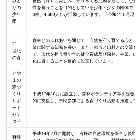
みど
自然（緑）に親しみ、守り育てる活動を通じて、心豊
りの
性を養うことを目的としている少年・少女の団体で、3
少年
3校、4,680人）が活動しています。〔令和4年5月現在
団
森林とのふれあいを通じて、自然を守り育てる心と、
21
業に関する知識を養い、また、都市と山村との交流を
世紀
で、次代を担う青少年の健全育成及び森林、林業、山
の森
化に資することを目的に設置しています。
とや
まの
森づ
くり
平成17年10月に設立し、森林ボランティア等を総合的
サポ
的に支援し、県民参加による森づくり活動を推進して
ート
セン
ター
平成14年7月に開村し、有峰の自然環境を保全し後世
有峰