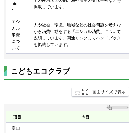
での使用場面の例、海や沿岸の変化事例などを
uto
掲載しています。
r」
エシ
人や社会、環境、地域などの社会問題を考えな
カル
がら消費行動をする「エシカル消費」について
消費
説明しています。関連リンクにてハンドブック
につ
を掲載しています。
いて
こどもエコクラブ
画面サイズで表示
項目
内容
富山