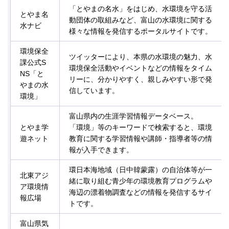
「とやまの名水」をはじめ、水環境を守る活
とやま名
動団体の取組みなど、富山の水環境に関する
水ナビ
様々な情報を発信するポータルサイトです。
環境保全
ツイッターにより、本県の水環境の魅力、水
課公式S
環境保全活動やイベントなどの情報をタイム
NS「と
リーに、分かりやすく、親しみやすい形で発
やまの水
信しています。
環境」
富山県内の生涯学習情報データベース。
とやま学
「環境」等のキーワードで検索すると、環境
遊ネット
教育に関する学習情報や講師・指導者等の情
報が入手できます。
環日本海地域（日中韓蒙露）の自治体等が一
北東アジ
緒に取り組む青少年の環境教育プログラムや
ア環境情
海辺の漂着物調査などの情報を発信するサイ
報広場
トです。
富山県気