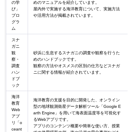
の学
めのマニュアルを紹介しています。
び」
屋内外で実施する海洋教育について、実施方法
プロ
や活用方法が掲載されています。
グラ
ム
スナ
ガニ
観
砂浜に生息するスナガニの調査や観察を行うた
察・
めのハンドブックです。
調査
観察の方法やオスメスの区別の仕方などスナガ
ハン
ニに関する情報が紹介されています。
ドブ
ック
海洋
海洋教育の支援を目的に開発した、オンライン
教育
型の地球観測衛星データ解析ツール「Google E
Web
arth Engine」を用いて海表面温度等を可視化す
アプ
るWebアプリです。
リ「o
アプリのコンテンツ概要や簡単な使い方、授業
ceant