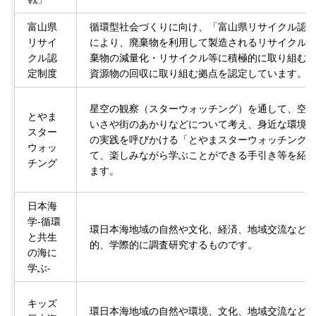
富山県
循環型社会づくりに向け、「富山県リサイクル認
リサイ
により、廃棄物を利用して製造されるリサイクル
クル認
棄物の減量化・リサイクル等に積極的に取り組む
定制度
資源物の回収に取り組む拠点を認定しています。
星空の観察（スターウォッチング）を通して、空
とやま
いさや街のあかりなどについて考え、身近な環境
スター
の実践を呼びかける「とやまスターウォッチング
ウォッ
て、楽しみながら学ぶことができる手引き等を紹
チング
ます。
日本海
学-循環
環日本海地域の自然や文化、経済、地域交流など
と共生
的、学際的に調査研究するものです。
の海に
学ぶ-
キッズ
環日本海地域の自然や環境、文化、地域交流など