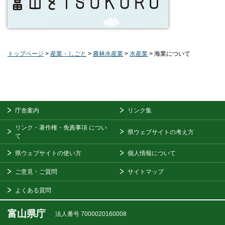
トップページ
>
産業・しごと
>
農林水産業
>
水産業
> 海業について
庁舎案内
リンク集
リンク・著作権・免責事項
につい
県ウェブサイトの考え方
て
県ウェブサイトの使い方
個人情報について
ご意見・ご質問
サイトマップ
よくある質問
富山県庁
法人番号 7000020160008