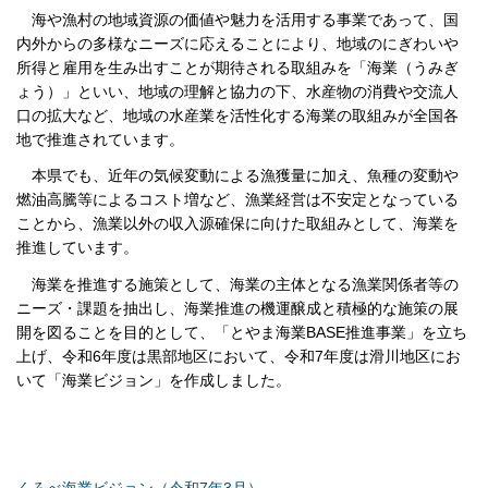
海や漁村の地域資源の価値や魅力を活用する事業であって、国
内外からの多様なニーズに応えることにより、地域のにぎわいや
所得と雇用を生み出すことが期待される取組みを「海業（うみぎ
ょう）」といい、地域の理解と協力の下、水産物の消費や交流人
口の拡大など、地域の水産業を活性化する海業の取組みが全国各
地で推進されています。
本県でも、近年の気候変動による漁獲量に加え、魚種の変動や
燃油高騰等によるコスト増など、漁業経営は不安定となっている
ことから、漁業以外の収入源確保に向けた取組みとして、海業を
推進しています。
海業を推進する施策として、海業の主体となる漁業関係者等の
ニーズ・課題を抽出し、海業推進の機運醸成と積極的な施策の展
開を図ることを目的として、「とやま海業BASE推進事業」を立ち
上げ、令和6年度は黒部地区において、令和7年度は滑川地区にお
いて「海業ビジョン」を作成しました。