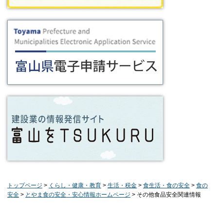
トップページ
>
くらし・健康・教育
>
生活・税金
>
食生活・食の安全
>
食の
安全
>
とやま食の安全・安心情報ホームページ
> その他食品安全関連情報