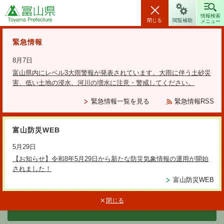
富山県
情報検索
閉じる
閲覧補助
メニュー
安全・安心情報
緊急情報
8月7日
富山県内にレベル3大雨警報が発表されています。大雨に伴う土砂災
害、低い土地の浸水、河川の増水に注意・警戒してください。
検索の方法
緊急情報一覧を見る
緊急情報RSS
テーマから探す
富山防災WEB
更新日：2026年2月16日
5月29日
建設業者に対する監督処分につ
【お知らせ】令和8年5月29日から新たな防災気象情報の運用が開始
されました！
いて（監督処分簿の閲覧及び監督
富山防災WEB
処分基準）
閉じる