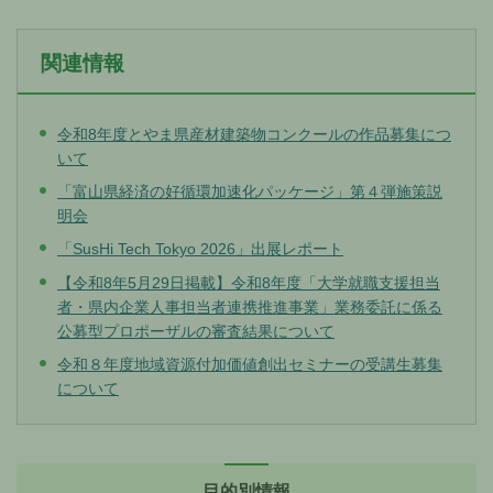
関連情報
令和8年度とやま県産材建築物コンクールの作品募集につ
いて
「富山県経済の好循環加速化パッケージ」第４弾施策説
明会
「SusHi Tech Tokyo 2026」出展レポート
【令和8年5⽉29⽇掲載】令和8年度「⼤学就職⽀援担当
者・県内企業⼈事担当者連携推進事業」業務委託に係る
公募型プロポーザルの審査結果について
令和８年度地域資源付加価値創出セミナーの受講生募集
について
目的別情報