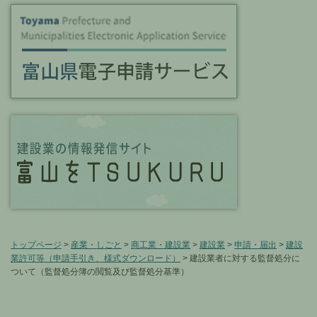
トップページ
>
産業・しごと
>
商工業・建設業
>
建設業
>
申請・届出
>
建設
業許可等（申請手引き、様式ダウンロード）
> 建設業者に対する監督処分に
ついて（監督処分簿の閲覧及び監督処分基準）