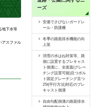
道路・公園に関するニ
ーズ
安価でさびないガードレ
ール・防護柵
る地下水等
冬季の路面排水機能の向
いアスファル
上策
消雪の水はね対策等、路
側に設置するプレキャス
ト側溝に、全面蓋(グレー
チング設置可能)且つボル
ト固定グレーチング且つ
25t(平行方法)対応のプレ
キャスト側溝
自由勾配側溝の路面排水