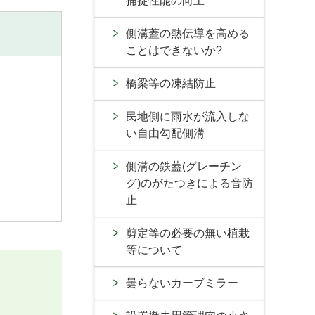
捕捉性能の向上
側溝蓋の熱伝導を高める
ことはできないか?
橋梁等の凍結防止
民地側に雨水が流入しな
い自由勾配側溝
側溝の鉄蓋(グレーチン
グ)のがたつきによる音防
止
剪定等の必要の無い植栽
等について
曇らないカーブミラー