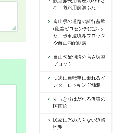
設置撤去用管理穴の小さ
な、道路用側溝ふた
口
富山県の道路の試行基準
(段差ゼロセンチ)にあっ
た、歩車道境界ブロック
や自由勾配側溝
自由勾配側溝の高さ調整
ブロック
快適に自転車に乗れるイ
ンターロッキング舗装
すっきりはがれる仮設の
区画線
民家に光の入らない道路
照明