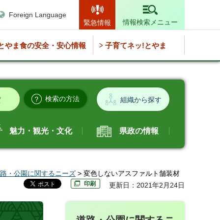
Foreign Language
情報検索メニュー
緊急情報
とやま食の安全・安心情報
子育てネッ!とやま
検索の方法
組織から探す
魅力・観光・文化
県政の情報
路・公園に関するニーズ
> 変色しないアスファルト舗装材
印刷
更新日：2021年2月24日