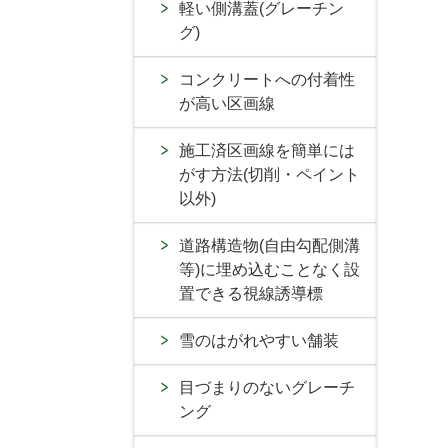
軽い側溝蓋(グレーチン
グ)
コンクリートへの付着性
が高い区画線
施工済区画線を簡単には
がす方法(切削・ペイント
以外)
道路構造物(自由勾配側溝
等)に埋め込むことなく設
置できる視線誘導標
雪のはがれやすい舗装
目づまりのないグレーチ
ング