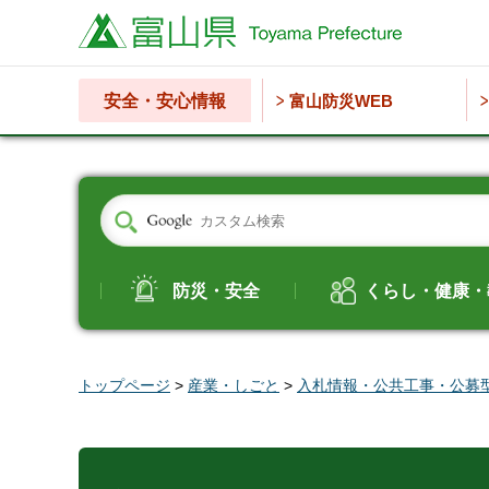
富山県
安全・安心情報
富山防災WEB
防災・安全
くらし・健康・
トップページ
>
産業・しごと
>
入札情報・公共工事・公募