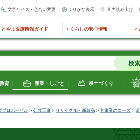
文字サイズ・色合い変更
ふりがな表示
音声読み上げ
とやま医療情報ガイド
くらしの安心情報
教育
産業・しごと
県土づくり
型プロポーザル
>
公共工事
>
リサイクル・新製品
>
各事業のニーズ
>
道