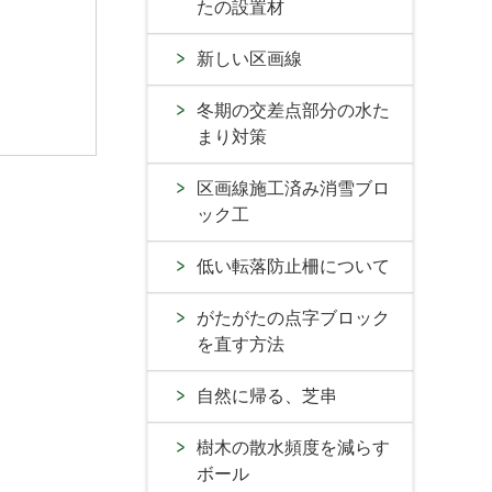
たの設置材
新しい区画線
冬期の交差点部分の水た
まり対策
区画線施工済み消雪ブロ
ック工
低い転落防止柵について
がたがたの点字ブロック
を直す方法
自然に帰る、芝串
樹木の散水頻度を減らす
ボール