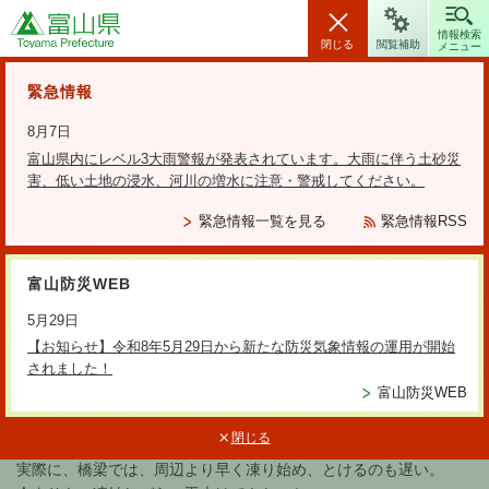
富山県
情報検索
閉じる
閲覧補助
メニュー
安全・安心情報
緊急情報
8月7日
富山県内にレベル3大雨警報が発表されています。大雨に伴う土砂災
害、低い土地の浸水、河川の増水に注意・警戒してください。
検索の方法
緊急情報一覧を見る
緊急情報RSS
テーマから探す
富山防災WEB
更新日：2021年2月24日
5月29日
橋梁等の凍結防止
【お知らせ】令和8年5月29日から新たな防災気象情報の運用が開始
されました！
富山防災WEB
橋梁等は地熱が伝わらず、風の影響も受けるので、凍結したり露
閉じる
をうったりするため交通の障害要因となることがある。
実際に、橋梁では、周辺より早く凍り始め、とけるのも遅い。