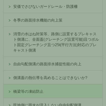
安価でさびないガードレール・防護柵
冬季の路面排水機能の向上策
消雪の水はね対策等、路側に設置するプレキャス
ト側溝に、全面蓋(グレーチング設置可能)且つボル
ト固定グレーチング且つ25t(平行方法)対応のプレ
キャスト側溝
自由勾配側溝の路面排水捕捉性能の向上
側溝蓋の熱伝導を高めることはできないか?
橋梁等の凍結防止
民地側に雨水が流入しない自由勾配側溝