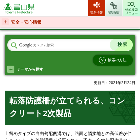
富山県
情報検索
緊急情報
閲覧補助
メニュー
安全・安心情報
検索の方法
テーマから探す
更新日：2021年2月24日
転落防護柵が立てられる、コン
クリート2次製品
土留めタイプの自由勾配側溝では、路面と隣接地との高低差が伴