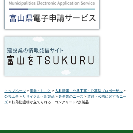
トップページ
>
産業・しごと
>
入札情報・公共工事・公募型プロポーザル
>
公共工事
>
リサイクル・新製品
>
各事業のニーズ
>
道路・公園に関するニー
ズ
> 転落防護柵が立てられる、コンクリート2次製品