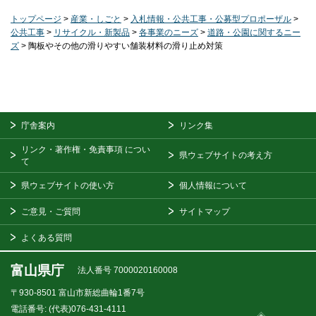
トップページ
>
産業・しごと
>
入札情報・公共工事・公募型プロポーザル
>
公共工事
>
リサイクル・新製品
>
各事業のニーズ
>
道路・公園に関するニー
ズ
> 陶板やその他の滑りやすい舗装材料の滑り止め対策
庁舎案内
リンク集
リンク・著作権・免責事項
につい
県ウェブサイトの考え方
て
県ウェブサイトの使い方
個人情報について
ご意見・ご質問
サイトマップ
よくある質問
富山県庁
法人番号 7000020160008
〒930-8501
富山市新総曲輪1番7号
電話番号:
(代表)076-431-4111