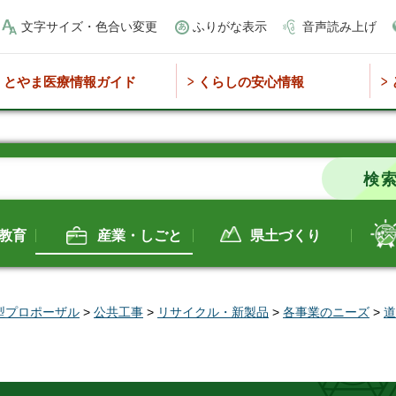
文字サイズ・色合い変更
ふりがな表示
音声読み上げ
とやま医療情報ガイド
くらしの安心情報
教育
産業・しごと
県土づくり
型プロポーザル
>
公共工事
>
リサイクル・新製品
>
各事業のニーズ
>
道