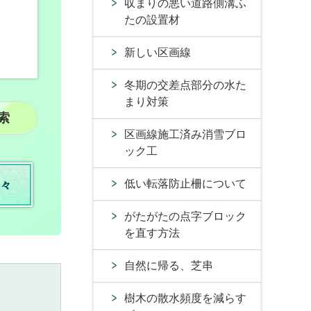
収まりの悪い道路側溝ふ
たの設置材
新しい区画線
冬期の交差点部分の水た
まり対策
区画線施工済み消雪ブロ
ック工
低い転落防止柵について
々
がたがたの点字ブロック
を直す方法
自然に帰る、芝串
樹木の散水頻度を減らす