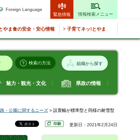
Foreign Language
情報検索メニュー
緊急情報
とやま食の安全・安心情報
子育てネッ!とやま
検索の方法
組織から探す
魅力・観光・文化
県政の情報
路・公園に関するニーズ
> 設置幅が標準型と同様の耐雪型
印刷
更新日：2021年2月24日