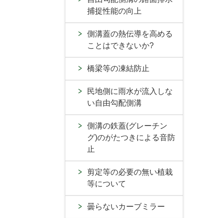
捕捉性能の向上
側溝蓋の熱伝導を高める
ことはできないか?
橋梁等の凍結防止
民地側に雨水が流入しな
い自由勾配側溝
側溝の鉄蓋(グレーチン
グ)のがたつきによる音防
止
剪定等の必要の無い植栽
等について
曇らないカーブミラー