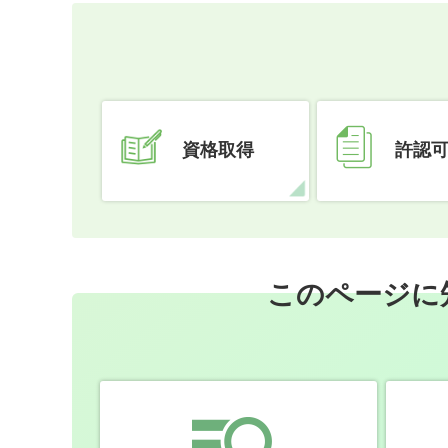
資格取得
許認
このページに