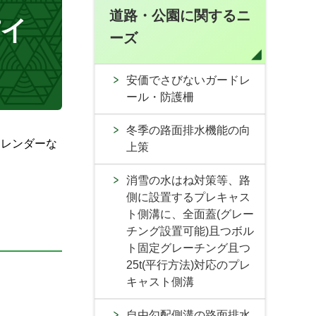
道路・公園に関するニ
パイ
ーズ
安価でさびないガードレ
ール・防護柵
冬季の路面排水機能の向
スレンダーな
上策
消雪の水はね対策等、路
側に設置するプレキャス
ト側溝に、全面蓋(グレー
チング設置可能)且つボル
ト固定グレーチング且つ
25t(平行方法)対応のプレ
キャスト側溝
自由勾配側溝の路面排水