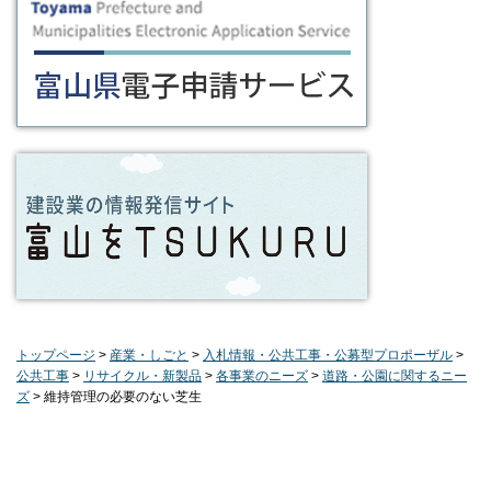
トップページ
>
産業・しごと
>
入札情報・公共工事・公募型プロポーザル
>
公共工事
>
リサイクル・新製品
>
各事業のニーズ
>
道路・公園に関するニー
ズ
> 維持管理の必要のない芝生