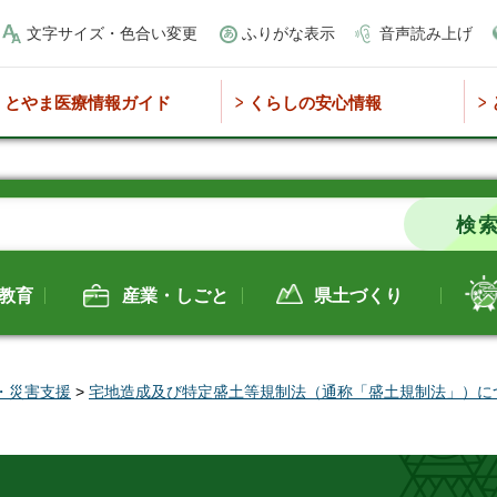
文字サイズ・色合い変更
ふりがな表示
音声読み上げ
とやま医療情報ガイド
くらしの安心情報
教育
産業・しごと
県土づくり
・災害支援
>
宅地造成及び特定盛土等規制法（通称「盛土規制法」）に