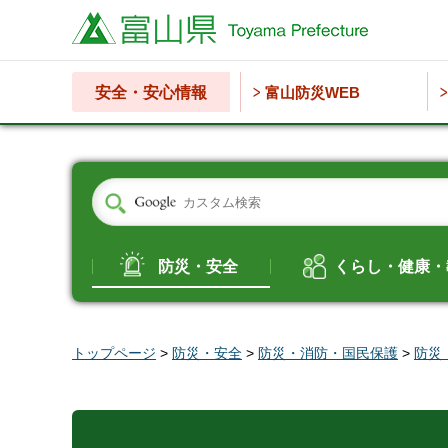
富山県
安全・安心情報
富山防災WEB
防災・安全
くらし・健康・
トップページ
>
防災・安全
>
防災・消防・国民保護
>
防災