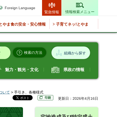
Foreign Language
情報検索メニュー
緊急情報
とやま食の安全・安心情報
子育てネッ!とやま
検索の方法
組織から探す
魅力・観光・文化
県政の情報
ついて
> 手引き、各種様式
印刷
更新日：2026年4月16日