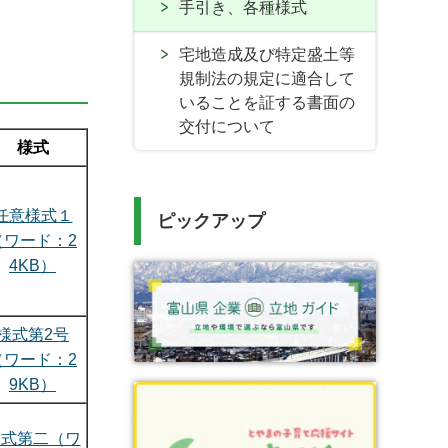
手引き、各種様式
宅地造成及び特定盛土等
規制法の規定に適合して
いることを証する書面の
交付について
様式
任意様式１
ピックアップ
（ワード：2
4KB）
様式第2号
（ワード：2
9KB）
様式第二（ワ