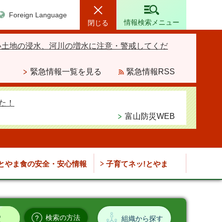
Foreign Language
情報検索メニュー
閉じる
い土地の浸水、河川の増水に注意・警戒してくだ
緊急情報一覧を見る
緊急情報RSS
た！
富山防災WEB
とやま食の安全・安心情報
子育てネッ!とやま
検索の方法
組織から探す