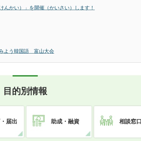
けんかい）」を開催（かいさい）します！
てみよう韓国語 富山大会
目的別情報
可・届出
助成・融資
相談窓