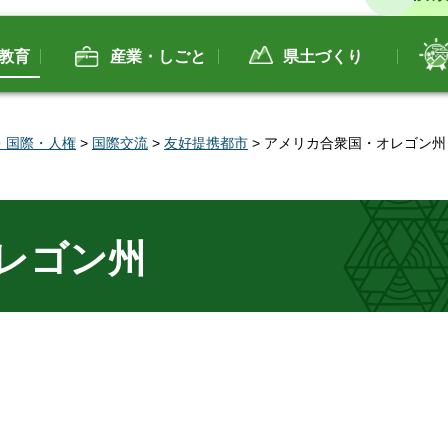
教育
産業・しごと
県土づくり
・国際・人権
>
国際交流
>
友好提携都市
> アメリカ合衆国・オレゴン州
レゴン州