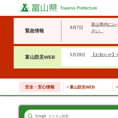
富山県
富山県内にレ
8月7日
緊急情報
さい。
5月29日
【お知らせ】
富山防災WEB
安全・安心情報
富山防災WEB