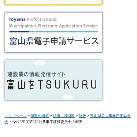
トップページ
>
県政の情報
>
組織・行財政
>
財政
>
富山県公共事業評価委員
会
> 令和5年度第1回公共事業評価委員会の概要