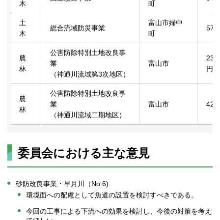
木
町
土
富山市婦中
総合流域防災事業
57
木
町
公害防除特別土地改良事
農
23
業
富山市
林
円
（神通川流域第3次地区）
公害防除特別土地改良事
農
業
富山市
42
林
（神通川流域二期地区）
委員会における主な意見
砂防改良事業・早月川（No.6)
環境面への配慮として魚道の設置を検討すべきである。
今回の工事による下流への効果を検討し、今後の対策を考え