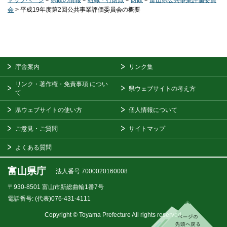
トップページ
>
県政の情報
>
組織・行財政
>
財政
>
富山県公共事業評価委員
会
> 平成19年度第2回公共事業評価委員会の概要
庁舎案内
リンク集
リンク・著作権・免責事項
につい
県ウェブサイトの考え方
て
県ウェブサイトの使い方
個人情報について
ご意見・ご質問
サイトマップ
よくある質問
富山県庁
法人番号 7000020160008
〒930-8501
富山市新総曲輪1番7号
電話番号:
(代表)076-431-4111
Copyright © Toyama Prefecture All rights reserved.