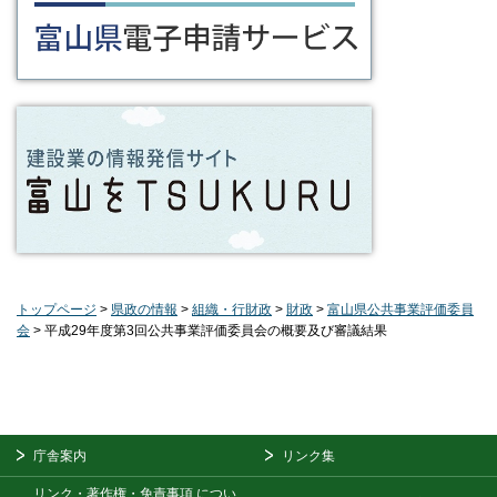
トップページ
>
県政の情報
>
組織・行財政
>
財政
>
富山県公共事業評価委員
会
> 平成29年度第3回公共事業評価委員会の概要及び審議結果
庁舎案内
リンク集
リンク・著作権・免責事項
につい