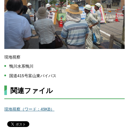
現地視察
鴨川水系鴨川
国道415号富山東バイパス
関連ファイル
現地視察（ワード：49KB）