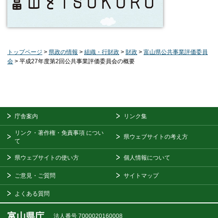
トップページ
>
県政の情報
>
組織・行財政
>
財政
>
富山県公共事業評価委員
会
> 平成27年度第2回公共事業評価委員会の概要
庁舎案内
リンク集
リンク・著作権・免責事項
につい
県ウェブサイトの考え方
て
県ウェブサイトの使い方
個人情報について
ご意見・ご質問
サイトマップ
よくある質問
富山県庁
法人番号 7000020160008