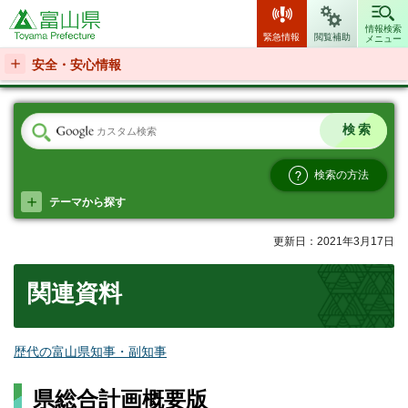
富山県
情報検索
緊急情報
閲覧補助
メニュー
安全・安心情報
検索の方法
テーマから探す
更新日：2021年3月17日
関連資料
歴代の富山県知事・副知事
県総合計画概要版