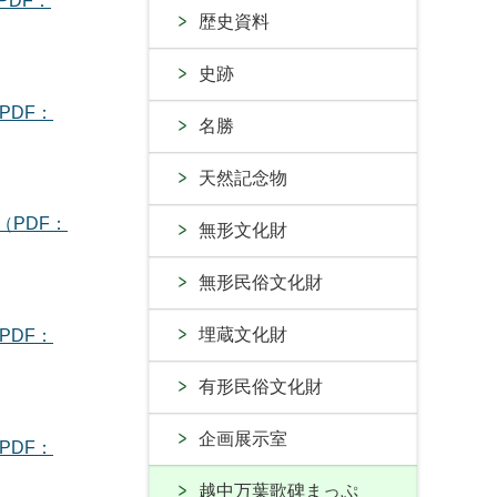
PDF：
歴史資料
史跡
PDF：
名勝
天然記念物
（PDF：
無形文化財
無形民俗文化財
埋蔵文化財
PDF：
有形民俗文化財
企画展示室
PDF：
越中万葉歌碑まっぷ