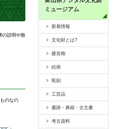
富山県デジタル文化財
ミュージアム
新着情報
碑の説明や散
文化財とは?
建造物
絵画
彫刻
工芸品
たものなの
書跡・典籍・古文書
考古資料