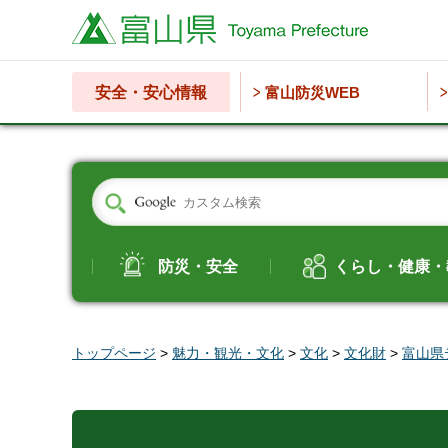
富山県
安全・安心情報
富山防災WEB
防災・安全
くらし・健康・
トップページ
>
魅力・観光・文化
>
文化
>
文化財
>
富山県