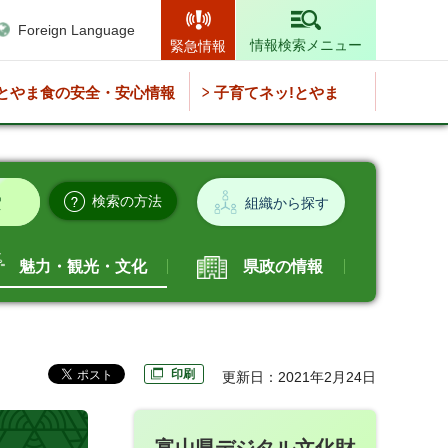
Foreign Language
情報検索メニュー
緊急情報
とやま食の安全・安心情報
子育てネッ!とやま
検索の方法
組織から探す
魅力・観光・文化
県政の情報
印刷
更新日：2021年2月24日