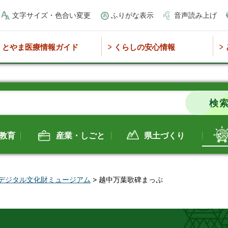
文字サイズ・色合い変更
ふりがな表示
音声読み上げ
とやま医療情報ガイド
くらしの安心情報
教育
産業・しごと
県土づくり
デジタル文化財ミュージアム
> 越中万葉歌碑まっぷ