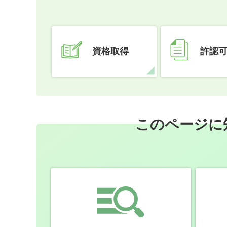
資格取得
許認
このページに