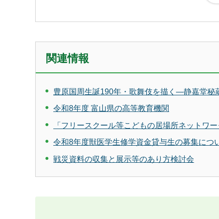
関連情報
豊原国周生誕190年・歌舞伎を描く―静嘉堂
令和8年度 富山県の高等教育機関
「フリースクール等こどもの居場所ネットワー
令和8年度獣医学生修学資金貸与生の募集につ
戦災資料の収集と展示等のあり方検討会