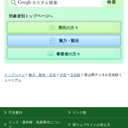
対象者別トップページへ
県民の方々
魅力・観光
事業者の方々
トップページ
>
魅力・観光・文化
>
文化
>
文化財
> 富山県デジタル文化財ミ
ュージアム
庁舎案内
リンク集
リンク・著作権・免責事項
につい
県ウェブサイトの考え方
て