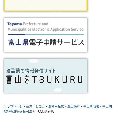
トップページ
>
産業・しごと
>
農林水産業
>
農山漁村
>
中山間地域
>
中山間
地域等直接支払制度
> 3.取組事例集