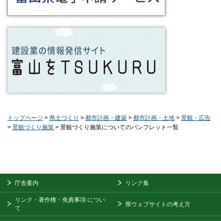
トップページ
>
県土づくり
>
都市計画・建築
>
都市計画・土地
>
景観・広告
>
景観づくり施策
> 景観づくり施策についてのパンフレット一覧
庁舎案内
リンク集
リンク・著作権・免責事項
につい
県ウェブサイトの考え方
て