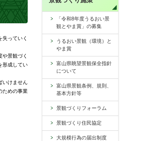
景観づくり施策
「令和8年度うるおい景
観とやま賞」の募集
を失っていく
うるおい景観（環境）と
やま賞
度や景観づく
富山県眺望景観保全指針
を形成してい
について
ばいけません
富山県景観条例、規則、
のための事業
基本方針等
景観づくりフォーラム
景観づくり住民協定
大規模行為の届出制度