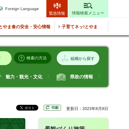
Foreign Language
情報検索メニュー
緊急情報
とやま食の安全・安心情報
子育てネッ!とやま
検索の方法
組織から探す
魅力・観光・文化
県政の情報
印刷
更新日：2023年8月8日