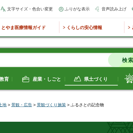
文字サイズ・色合い変更
ふりがな表示
音声読み上げ
とやま医療情報ガイド
くらしの安心情報
教育
産業・しごと
県土づくり
土地
>
景観・広告
>
景観づくり施策
> ふるさとの記念物