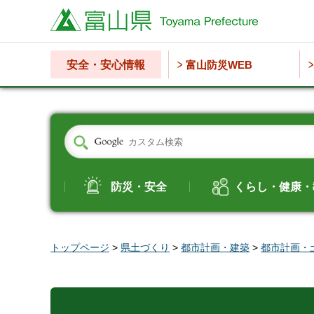
富山県
安全・安心情報
富山防災WEB
防災・安全
くらし・健康・
トップページ
>
県土づくり
>
都市計画・建築
>
都市計画・