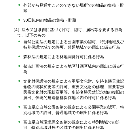
外部から見通すことのできない場所での物品の集積・貯
蔵
90日以内の物品の集積・貯蔵
（4）法令又は条例に基づく許可、認可、届出等を要する行為
で、以下のもの
自然公園法の規定による公園事業の認可、特別地域及び
特別保護地域での許可、普通地域での届出に係る行為
森林法の規定による林地開発許可に係る行為
都市計画法の規定による地区計画区域内の届出に係る行
為
文化財保護法の規定による重要文化財、史跡名勝天然記
念物の現状変更等の許可、重要文化財の修理、重要有形
民俗文化財の現状変更等、史跡名勝天然記念物の復旧の
届出、伝統的建造物群保存地区内の許可に係る行為
富山県立自然公園条例の規定による公園事業の認可、特
別地域での許可、普通地域での届出に係る行為
富山県自然環境保全条例の規定による特別地域での許
可、特別地域以外の区域での届出に係る行為