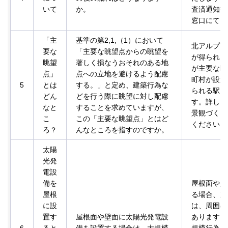
いて
か。
査済通知書
窓口にて）
「主
基準の第2,1,（1）において
北アルプス
要な
「主要な眺望点からの眺望を
が得られ、
眺望
著しく損なうおそれのある地
が主要な眺
点」
点への立地を避けるよう配慮
町村が設置
5
とは
する。」と定め、建築行為な
られる駅、
どん
どを行う際に眺望に対し配慮
す。詳しく
なと
することを求めていますが、
景観づくり
こ
この「主要な眺望点」とはど
ください。
ろ？
んなところを指すのですか。
太陽
光発
電設
備を
屋根面や壁
屋根
る場合、立
に設
は、周囲の
置す
屋根面や壁面に太陽光発電設
あります。
6
ると
備を設置する場合は、大規模
規模行為の