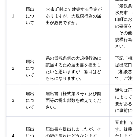
（景観条例
届出
○○市町村にて建築する予定が
氷見市、砺
1
につ
ありますが、大規模行為の届
山町におい
いて
出が必要ですか。
の要否をご
その他の
規模行為の
さい。
県の景観条例の大規模行為に
下記「相談
届出
該当するため届出書を提出し
提出窓口に
2
につ
たいと思いますが、窓口はど
（相談窓口
いて
ちらになりますか。
で、ご注意
通常は正副
届出
届出書（様式第３号）及び図
によっては
3
につ
面等の提出部数を教えてくだ
要があるた
いて
さい。
に事前に確
審査担当課
届出
届出書を提出しましたが、そ
す。疑義や
4
につ
の後の流れはどうなります
たします。