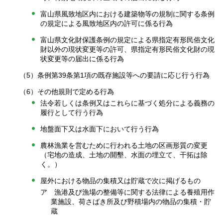
富山県風致地区内における建築物等の規制に関する条例
の規定による風致地区内の許可に係る行為
富山県文化財保護条例の規定による県指定有形民俗文化
財以外の現状変更等の許可、県指定有形民俗文化財の現
状変更等の届出に係る行為
（5）条例第39条第1項の既存施設等への要請に応じ行う行為
（6）その他規則で定める行為
法令若しくは条例又はこれらに基づく処分による義務の
履行として行う行為
地盤面下又は水面下において行う行為
農林漁業を営むために行われる土地の区画形質の変更
（宅地の造成、土地の開墾、水面の埋立て、干拓は除
く。）
屋外における物品の集積又は貯蔵で次に掲げるもの
ア 漁港及び漁場の整備等に関する法律による養殖用作
業施設、荷さばき所及び野積場内の物品の集積・貯
蔵