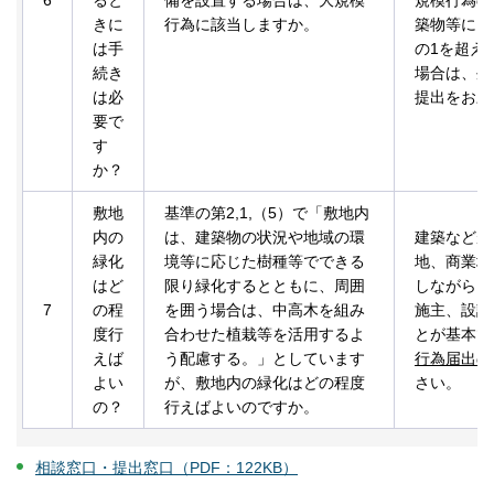
きに
行為に該当しますか。
築物等に、
は手
の1を超え
続き
場合は、外
は必
提出をお願
要で
す
か？
敷地
基準の第2,1,（5）で「敷地内
内の
は、建築物の状況や地域の環
建築などが
緑化
境等に応じた樹種等でできる
地、商業地
はど
限り緑化するとともに、周囲
しながら、
7
の程
を囲う場合は、中高木を組み
施主、設計
度行
合わせた植栽等を活用するよ
とが基本で
えば
う配慮する。」としています
行為届出の
よい
が、敷地内の緑化はどの程度
さい。
の？
行えばよいのですか。
相談窓口・提出窓口（PDF：122KB）