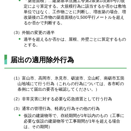
「築造面積」…建築基準法施工令第2条第1項第5号の規
定により算定する。大規模行為に該当するか否かは敷地
単位ではなく、工作物ごとに判断し、増改築の場合、増
改築後の工作物の築造面積が1,500平行メートルを超え
るか否かで判断する。
（3）外観の変更の過半
過半を超えるか否かは、屋根、外壁ごとに算定するもの
とする。
届出の適用除外行為
（1）富山市、高岡市、氷見市、砺波市、立山町、南砺市五箇
山地域にて行う行為（これらの行為については、各市町の
条例にて届出の要否を確認してください。）
（2）非常災害に対する必要な応急措置として行う行為
（3）通常の管理行為、軽易な行為その他の行為
仮設の建築物等で、存続期間が1年以内のもの（工事に
必要な仮設の建築物等で工事期間が1年を超える場合
は、その期間）