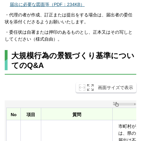
届出に必要な図面等（PDF：234KB）
・代理の者が作成、訂正または提出をする場合は、届出者の委任
状を添付くださるようお願いいたします。
・委任状は自署または押印のあるものとし、正本又はその写しと
してください（様式自由）。
大規模行為の景観づくり基準につい
てのQ&A
画面サイズで表示
No
項目
質問
市町村が景
は、県の景
届出は不要