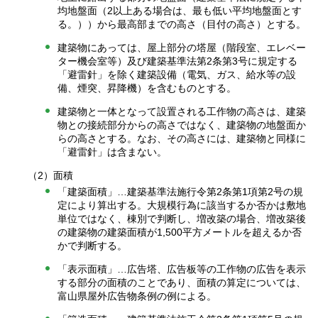
均地盤面（2以上ある場合は、最も低い平均地盤面とす
る。））から最高部までの高さ（目付の高さ）とする。
建築物にあっては、屋上部分の塔屋（階段室、エレベー
ター機会室等）及び建築基準法第2条第3号に規定する
「避雷針」を除く建築設備（電気、ガス、給水等の設
備、煙突、昇降機）を含むものとする。
建築物と一体となって設置される工作物の高さは、建築
物との接続部分からの高さではなく、建築物の地盤面か
らの高さとする。なお、その高さには、建築物と同様に
「避雷針」は含まない。
（2）面積
「建築面積」…建築基準法施行令第2条第1項第2号の規
定により算出する。大規模行為に該当するか否かは敷地
単位ではなく、棟別で判断し、増改築の場合、増改築後
の建築物の建築面積が1,500平方メートルを超えるか否
かで判断する。
「表示面積」…広告塔、広告板等の工作物の広告を表示
する部分の面積のことであり、面積の算定については、
富山県屋外広告物条例の例による。