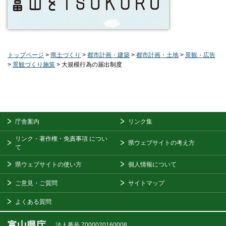
トップページ
>
県土づくり
>
都市計画・建築
>
都市計画・土地
>
景観・広告
>
景観づくり施策
> 大規模行為の届出制度
庁舎案内
リンク集
リンク・著作権・免責事項
につい
県ウェブサイトの考え方
て
県ウェブサイトの使い方
個人情報について
ご意見・ご質問
サイトマップ
よくある質問
富山県庁
法人番号 7000020160008