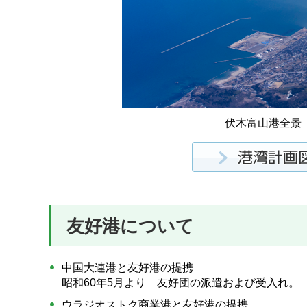
伏木富山港全景
友好港について
中国大連港と友好港の提携
昭和60年5月より 友好団の派遣および受入れ。
ウラジオストク商業港と友好港の提携