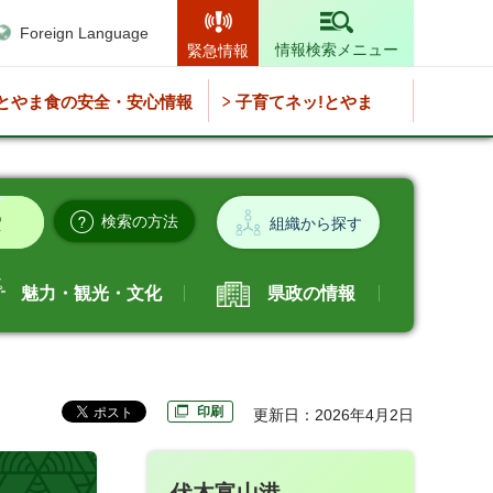
Foreign Language
情報検索メニュー
緊急情報
とやま食の安全・安心情報
子育てネッ!とやま
検索の方法
組織から探す
魅力・観光・文化
県政の情報
印刷
更新日：2026年4月2日