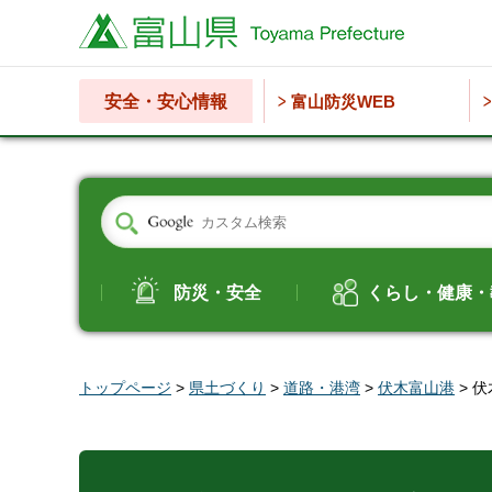
富山県
安全・安心情報
富山防災WEB
防災・安全
くらし・健康・
トップページ
>
県土づくり
>
道路・港湾
>
伏木富山港
> 