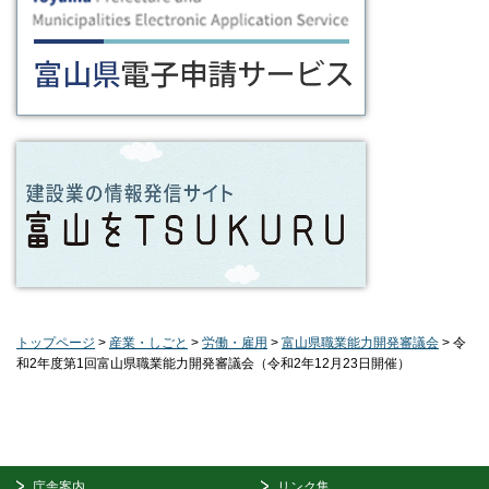
トップページ
>
産業・しごと
>
労働・雇用
>
富山県職業能力開発審議会
> 令
和2年度第1回富山県職業能力開発審議会（令和2年12月23日開催）
庁舎案内
リンク集