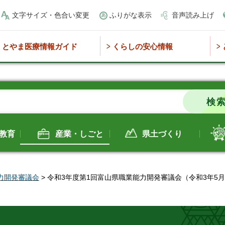
文字サイズ・色合い変更
ふりがな表示
音声読み上げ
とやま医療情報ガイド
くらしの安心情報
教育
産業・しごと
県土づくり
力開発審議会
> 令和3年度第1回富山県職業能力開発審議会（令和3年5月