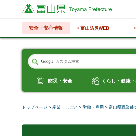
富山県
安全・安心情報
富山防災WEB
防災・安全
くらし・健康・
トップページ
>
産業・しごと
>
労働・雇用
>
富山県職業能