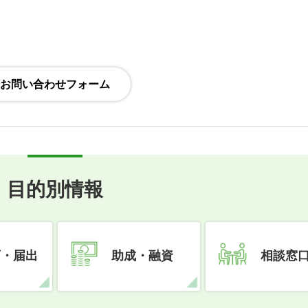
目的別情報
可・届出
助成・融資
相談窓