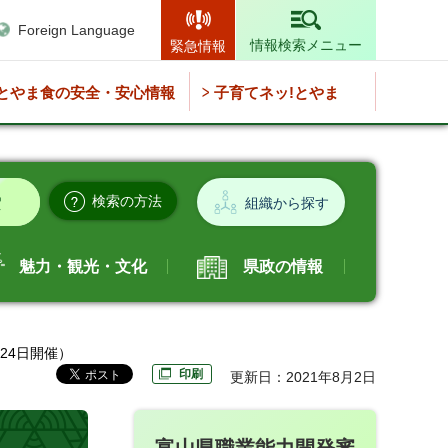
Foreign Language
情報検索メニュー
緊急情報
とやま食の安全・安心情報
子育てネッ!とやま
検索の方法
組織から探す
魅力・観光・文化
県政の情報
24日開催）
印刷
更新日：2021年8月2日