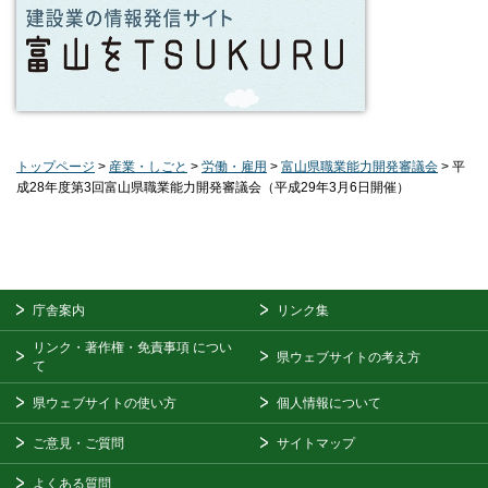
トップページ
>
産業・しごと
>
労働・雇用
>
富山県職業能力開発審議会
> 平
成28年度第3回富山県職業能力開発審議会（平成29年3月6日開催）
庁舎案内
リンク集
リンク・著作権・免責事項
につい
県ウェブサイトの考え方
て
県ウェブサイトの使い方
個人情報について
ご意見・ご質問
サイトマップ
よくある質問