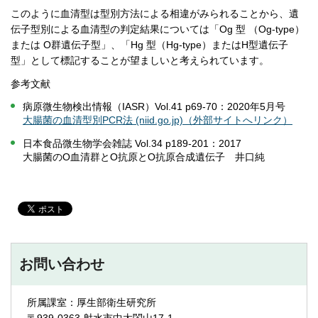
このように血清型は型別方法による相違がみられることから、遺
伝子型別による血清型の判定結果については「Og 型 （Og-type）
または O群遺伝子型」、「Hg 型（Hg-type）またはH型遺伝子
型」として標記することが望ましいと考えられています。
参考文献
病原微生物検出情報（IASR）Vol.41 p69-70：2020年5月号
大腸菌の血清型別PCR法 (niid.go.jp)（外部サイトへリンク）
日本食品微生物学会雑誌 Vol.34 p189-201：2017
大腸菌のO血清群とO抗原とO抗原合成遺伝子 井口純
お問い合わせ
所属課室：厚生部衛生研究所
〒939-0363 射水市中太閤山17-1