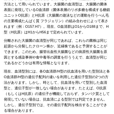
方法として用いられています。大腸菌の血清型は、大腸菌の菌体
表面に発現しているO血清群（菌体表層のリポ多糖を構成する糖鎖
ユニットO抗原）とH抗原（大腸菌の遊泳などの運動を行うべん毛
の主要構成たんぱく質 フラジェリン）の組み合わせによって表さ
れます（例：O157:H7）。現在、O血清群はO1からO188まで、H
型（H抗原）はH1からH56まで定められています。
分離された大腸菌の血清型が同じであれば、これらの菌株は同じ
起源から分裂したクローン株か、近縁株であると予測することが
できます。このため、腸管出血性大腸菌などの病原性大腸菌を原
因とする感染事例や食中毒等の調査を行ううえで、血清型が同じ
であるかどうかは有用な情報となります。
現在、血清型別には、各O血清群/H型の抗血清を用いた型別法と各
O血清群/H型の遺伝子配列の違いを利用した遺伝子型別の2つの方
法があります。しかし、時として、抗血清を用いて型別した血清
型と、遺伝子型が一致しない場合があります。たとえば、O抗原
（もしくはH抗原）の遺伝子が機能しておらず、タンパク質として
発現していない場合は、抗血清による型別では判定できません。
しかし、遺伝子型別では、その遺伝子配列を検出することができ
る場合があります。