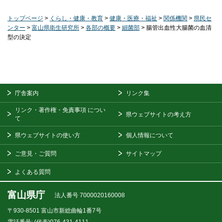
トップページ
>
くらし・健康・教育
>
健康・医療・福祉
>
関係機関
>
県民セ
ンター
>
富山県衛生研究所
>
各部の概要
>
細菌部
> 腸管出血性大腸菌の血清
型の決定
庁舎案内
リンク集
リンク・著作権・免責事項
につい
県ウェブサイトの考え方
て
県ウェブサイトの使い方
個人情報について
ご意見・ご質問
サイトマップ
よくある質問
富山県庁
法人番号 7000020160008
〒930-8501
富山市新総曲輪1番7号