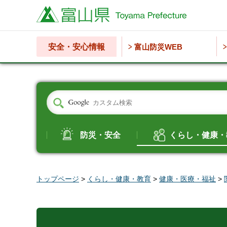
富山県
安全・安心情報
富山防災WEB
防災・安全
くらし・健康・
トップページ
>
くらし・健康・教育
>
健康・医療・福祉
>