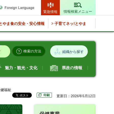
Foreign Language
情報検索メニュー
緊急情報
とやま食の安全・安心情報
子育てネッ!とやま
検索の方法
組織から探す
魅力・観光・文化
県政の情報
保健福祉
印刷
更新日：2026年5月12日