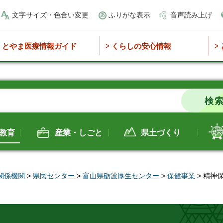
文字サイズ・色合い変更
ふりがな表示
音声読み上げ
とやま医療情報ガイド
くらしの安心情報
教育
産業・しごと
県土づくり
関係機関
>
県民センター
>
富山県砺波厚生センター
>
保健事業
> 精神