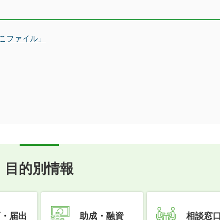
こファイル」
目的別情報
可・届出
助成・融資
相談窓