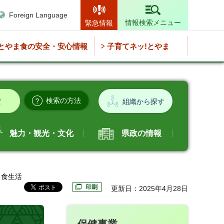
Foreign Language
情報検索メニュー
緊急情報
とやま食の安全・安心情報
子育てネッ!とやま
検索の方法
組織から探す
魅力・観光・文化
県政の情報
・食生活
印刷
更新日：2025年4月28日