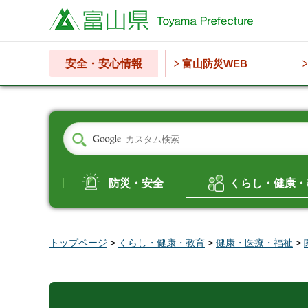
富山県
安全・安心情報
富山防災WEB
防災・安全
くらし・健康・
トップページ
>
くらし・健康・教育
>
健康・医療・福祉
>