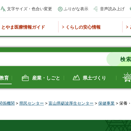
文字サイズ・色合い変更
ふりがな表示
音声読み上げ
とやま医療情報ガイド
くらしの安心情報
教育
産業・しごと
県土づくり
関係機関
>
県民センター
>
富山県砺波厚生センター
>
保健事業
> 栄養