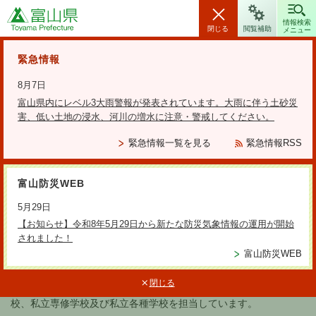
富山県
情報検索
閉じる
閲覧補助
メニュー
安全・安心情報
緊急情報
8月7日
富山県内にレベル3大雨警報が発表されています。大雨に伴う土砂災
害、低い土地の浸水、河川の増水に注意・警戒してください。
検索の方法
緊急情報一覧を見る
緊急情報RSS
テーマから探す
富山防災WEB
更新日：2025年12月5日
5月29日
学術振興課
【お知らせ】令和8年5月29日から新たな防災気象情報の運用が開始
されました！
富山防災WEB
学術振興課では、富山県内の学術振興に関することを担当してい
閉じる
ます。特に、高等教育機関、公立大学法人富山県立大学、私立学
校、私立専修学校及び私立各種学校を担当しています。