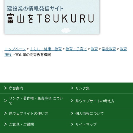
トップページ
>
くらし・健康・教育
>
教育・子育て
>
教育
>
学校教育
>
教育
施設
> 富山県の高等教育機関
庁舎案内
リンク集
リンク・著作権・免責事項
につい
県ウェブサイトの考え方
て
県ウェブサイトの使い方
個人情報について
ご意見・ご質問
サイトマップ