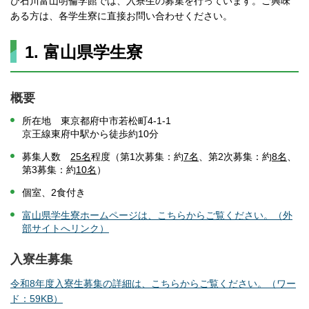
び石川富山明倫学館では、入寮生の募集を行っています。ご興味
ある方は、各学生寮に直接お問い合わせください。
1. 富山県学生寮
概要
所在地 東京都府中市若松町4-1-1
京王線東府中駅から徒歩約10分
募集人数
25名
程度（第1次募集：約
7名
、第2次募集：約
8名
、
第3募集：約
10名
）
個室、2食付き
富山県学生寮ホームページは、こちらからご覧ください。（外
部サイトへリンク）
入寮生募集
令和8年度入寮生募集の詳細は、こちらからご覧ください。（ワー
ド：59KB）