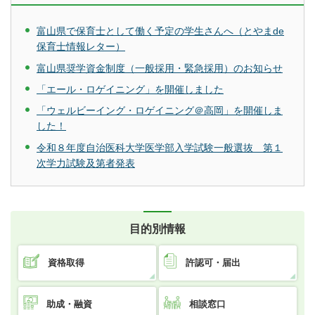
富山県で保育士として働く予定の学生さんへ（とやまde
保育士情報レター）
富山県奨学資金制度（一般採用・緊急採用）のお知らせ
「エール・ロゲイニング」を開催しました
「ウェルビーイング・ロゲイニング＠高岡」を開催しま
した！
令和８年度自治医科大学医学部入学試験一般選抜 第１
次学力試験及第者発表
目的別情報
資格取得
許認可・届出
助成・融資
相談窓口