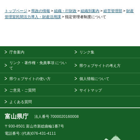
トップページ
>
県政の情報
>
組織・行財政
>
組織別案内
>
経営管理部
>
財産
管理室民間活力導入・財産活用課
> 指定管理者制度について
庁舎案内
リンク集
リンク・著作権・免責事項
につい
県ウェブサイトの考え方
て
県ウェブサイトの使い方
個人情報について
ご意見・ご質問
サイトマップ
よくある質問
富山県庁
法人番号 7000020160008
〒930-8501
富山市新総曲輪1番7号
電話番号:
(代表)076-431-4111