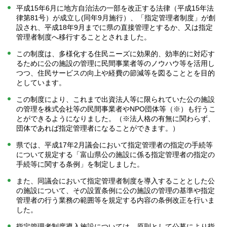
平成15年6月に地方自治法の一部を改正する法律（平成15年法
律第81号）が成立し(同年9月施行）、「指定管理者制度」が創
設され、平成18年9月までに県の直接管理とするか、又は指定
管理者制度へ移行することとされました。
この制度は、多様化する住民ニーズに効果的、効率的に対応す
るために公の施設の管理に民間事業者等のノウハウ等を活用し
つつ、住民サービスの向上や経費の節減等を図ることとを目的
としています。
この制度により、これまで出資法人等に限られていた公の施設
の管理を株式会社等の民間事業者やNPO団体等（※）も行うこ
とができるようになりました。（※法人格の有無に関わらず、
団体であれば指定管理者になることができます。）
県では、平成17年2月議会において指定管理者の指定の手続等
について規定する「富山県公の施設に係る指定管理者の指定の
手続等に関する条例」を制定しました。
また、同議会において指定管理者制度を導入することとした公
の施設について、その設置条例に公の施設の管理の基準や指定
管理者の行う業務の範囲等を規定する内容の条例改正を行いま
した。
指定管理者制度導入施設については、原則として公募により指