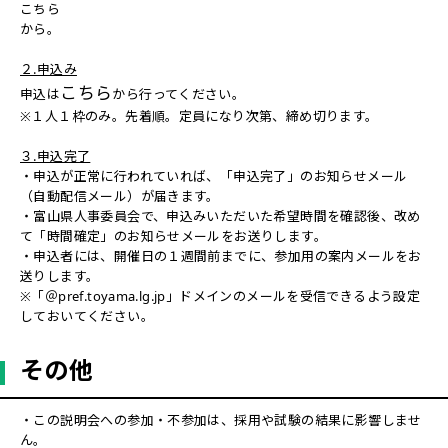
こちら
から。
２.申込み
こちら
申込は
から行ってください。
※１人１枠のみ。先着順。定員になり次第、締め切ります。
３.申込完了
・申込が正常に行われていれば、「申込完了」のお知らせメール
（自動配信メール）が届きます。
・富山県人事委員会で、申込みいただいた希望時間を確認後、改め
て「時間確定」のお知らせメールをお送りします。
・申込者には、開催日の１週間前までに、参加用の案内メールをお
送りします。
※「＠pref.toyama.lg.jp」ドメインのメールを受信できるよう設定
しておいてください。
その他
・この説明会への参加・不参加は、採用や試験の結果に影響しませ
ん。