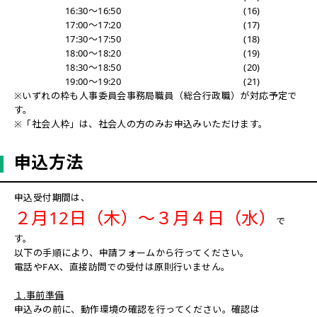
16:30～16:50
(16)
17:00～17:20
(17)
17:30～17:50
(18)
18:00～18:20
(19)
18:30～18:50
(20)
19:00～19:20
(21)
※いずれの枠も人事委員会事務局職員（総合行政職）が対応予定で
す。
※「社会人枠」は、社会人の方のみお申込みいただけます。
申込方法
申込受付期間は、
２月12日（木）～３月４日（水）
で
す。
以下の手順により、申請フォームから行ってください。
電話やFAX、直接訪問での受付は原則行いません。
１.事前準備
申込みの前に、動作環境の確認を行ってください。確認は